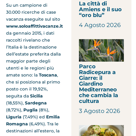
La città di
Su un campione di
Amiens e il suo
30.000 ricerche di case
“oro blu”
vacanza eseguite sul sito
4 Agosto 2026
www.soloaffittivacanze.it
da gennaio 2015, i dati
raccolti rivelano che
l’Italia è la destinazione
dell’estate preferita dalla
maggior parte degli
Parco
utenti e le regioni più
Radicepura a
amate sono: la
Toscana
,
Giarre: il
che si posiziona al primo
Giardino
Mediterraneo
posto con il 19,92%,
che cambia la
seguita da
Sicilia
cultura
(18,55%),
Sardegna
(8,72%),
Puglia
(8%),
3 Agosto 2026
Liguria
(7,49%) ed
Emilia
Romagna
(6,49%). Tra le
destinazioni all’estero, la