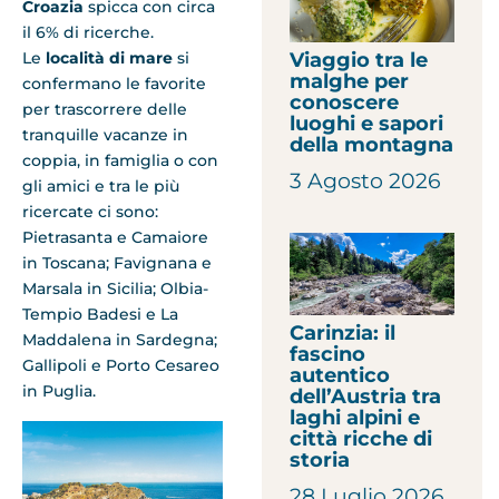
Croazia
spicca con circa
il 6% di ricerche.
Viaggio tra le
Le
località di mare
si
malghe per
confermano le favorite
conoscere
per trascorrere delle
luoghi e sapori
tranquille vacanze in
della montagna
coppia, in famiglia o con
3 Agosto 2026
gli amici e tra le più
ricercate ci sono:
Pietrasanta e Camaiore
in Toscana; Favignana e
Marsala in Sicilia; Olbia-
Tempio Badesi e La
Carinzia: il
Maddalena in Sardegna;
fascino
Gallipoli e Porto Cesareo
autentico
in Puglia.
dell’Austria tra
laghi alpini e
città ricche di
storia
28 Luglio 2026