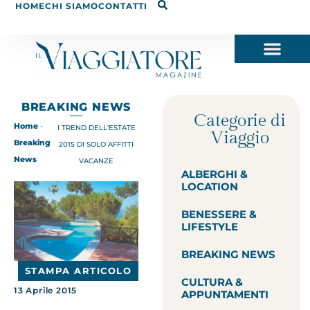
HOME
CHI SIAMO
CONTATTI
BREAKING NEWS
Categorie di
Home
-
I TREND DELL’ESTATE
Viaggio
Breaking
2015 DI SOLO AFFITTI
News
VACANZE
ALBERGHI &
LOCATION
BENESSERE &
LIFESTYLE
BREAKING NEWS
STAMPA ARTICOLO
CULTURA &
13 Aprile 2015
APPUNTAMENTI