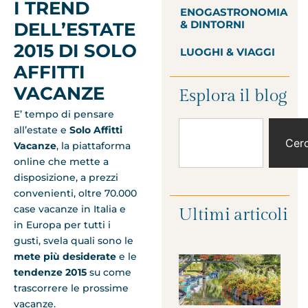
I TREND
ENOGASTRONOMIA
& DINTORNI
DELL’ESTATE
2015 DI SOLO
LUOGHI & VIAGGI
AFFITTI
VACANZE
Esplora il blog
E’ tempo di pensare
all’estate e
Solo Affitti
Cer
Vacanze
, la piattaforma
online che mette a
disposizione, a prezzi
convenienti, oltre 70.000
case vacanze in Italia e
Ultimi articoli
in Europa per tutti i
gusti, svela quali sono le
mete più desiderate
e le
tendenze 2015
su come
trascorrere le prossime
vacanze.