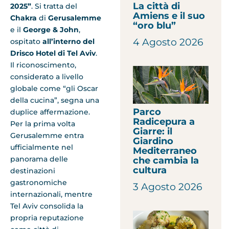
La città di
2025”
. Si tratta del
Amiens e il suo
Chakra
di
Gerusalemme
“oro blu”
e il
George & John
,
4 Agosto 2026
ospitato
all’interno del
Drisco Hotel di Tel Aviv
.
Il riconoscimento,
considerato a livello
globale come “gli Oscar
della cucina”, segna una
Parco
duplice affermazione.
Radicepura a
Per la prima volta
Giarre: il
Gerusalemme entra
Giardino
ufficialmente nel
Mediterraneo
panorama delle
che cambia la
cultura
destinazioni
gastronomiche
3 Agosto 2026
internazionali, mentre
Tel Aviv consolida la
propria reputazione