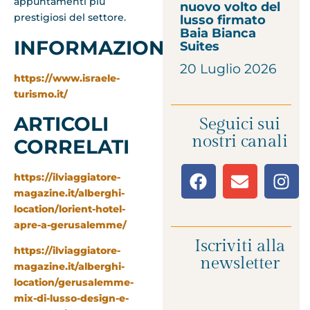
appuntamenti più
nuovo volto del
prestigiosi del settore.
lusso firmato
Baia Bianca
INFORMAZIONI
Suites
20 Luglio 2026
https://www.israele-
turismo.it/
ARTICOLI
Seguici sui
nostri canali
CORRELATI
https://ilviaggiatore-
magazine.it/alberghi-
location/lorient-hotel-
apre-a-gerusalemme/
Iscriviti alla
https://ilviaggiatore-
newsletter
magazine.it/alberghi-
location/gerusalemme-
mix-di-lusso-design-e-