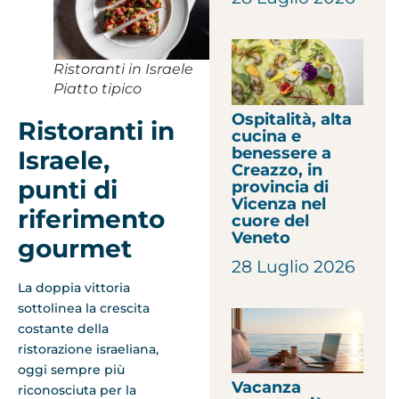
Ristoranti in Israele
Piatto tipico
Ospitalità, alta
Ristoranti in
cucina e
benessere a
Israele,
Creazzo, in
punti di
provincia di
Vicenza nel
riferimento
cuore del
Veneto
gourmet
28 Luglio 2026
La doppia vittoria
sottolinea la crescita
costante della
ristorazione israeliana,
oggi sempre più
Vacanza
riconosciuta per la