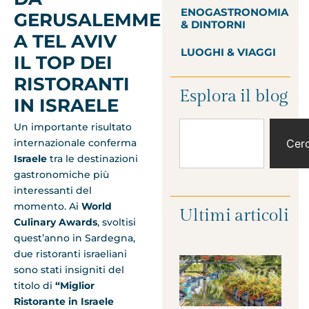
ENOGASTRONOMIA
GERUSALEMME
& DINTORNI
A TEL AVIV
LUOGHI & VIAGGI
IL TOP DEI
RISTORANTI
Esplora il blog
IN ISRAELE
Un importante risultato
internazionale conferma
Cer
Israele
tra le destinazioni
gastronomiche più
interessanti del
momento. Ai
World
Ultimi articoli
Culinary Awards
, svoltisi
quest’anno in Sardegna,
due ristoranti israeliani
sono stati insigniti del
titolo di
“Miglior
Ristorante in Israele