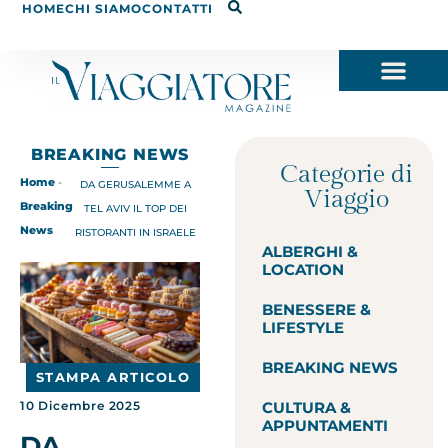
HOME
CHI SIAMO
CONTATTI
BREAKING NEWS
Categorie di
Home
-
DA GERUSALEMME A
Viaggio
Breaking
TEL AVIV IL TOP DEI
News
RISTORANTI IN ISRAELE
ALBERGHI &
LOCATION
BENESSERE &
LIFESTYLE
BREAKING NEWS
STAMPA ARTICOLO
CULTURA &
10 Dicembre 2025
APPUNTAMENTI
DA