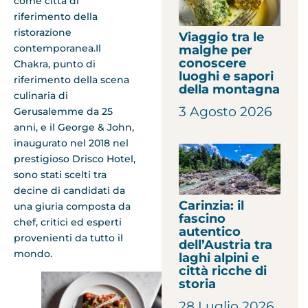
come città di
riferimento della
ristorazione
Viaggio tra le
contemporanea.Il
malghe per
conoscere
Chakra, punto di
luoghi e sapori
riferimento della scena
della montagna
culinaria di
3 Agosto 2026
Gerusalemme da 25
anni, e il George & John,
inaugurato nel 2018 nel
prestigioso Drisco Hotel,
sono stati scelti tra
decine di candidati da
Carinzia: il
una giuria composta da
fascino
chef, critici ed esperti
autentico
provenienti da tutto il
dell’Austria tra
mondo.
laghi alpini e
città ricche di
storia
28 Luglio 2026