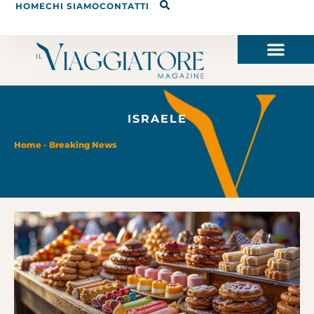
HOME
CHI SIAMO
CONTATTI
ISRAELE
Home
-
Breaking News