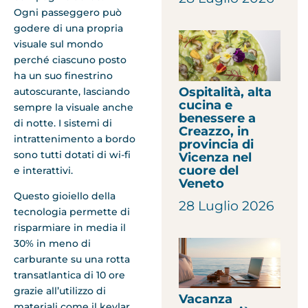
Ogni passeggero può
godere di una propria
visuale sul mondo
perché ciascuno posto
ha un suo finestrino
Ospitalità, alta
autoscurante, lasciando
cucina e
sempre la visuale anche
benessere a
di notte. I sistemi di
Creazzo, in
intrattenimento a bordo
provincia di
sono tutti dotati di wi-fi
Vicenza nel
cuore del
e interattivi.
Veneto
Questo gioiello della
28 Luglio 2026
tecnologia permette di
risparmiare in media il
30% in meno di
carburante su una rotta
transatlantica di 10 ore
grazie all’utilizzo di
Vacanza
materiali come il kevlar