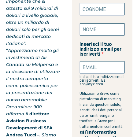
imponente che si
attesta sui 9 miliardi di
dollari a livello globale,
oltre un miliardo di
dollari solo per gli aerei
dedicati al mercato
italiano”.
Inserisci il tuo
indirizzo email per
“
Apprezziamo molto gli
iscriverti
investimenti di Air
Canada su Malpensa e
la decisione di utilizzare
Indica il tuo indirizzo email
il nostro aeroporto
per iscriverti. Es.
abc@xyz.com
come palcoscenico per
la presentazione del
Utilizziamo Brevo come
nuovo aeromobile
piattaforma di marketing.
Inviando questo modulo,
Dreamliner 900 –
accetti che i dati personali
afferma il
direttore
da te forniti vengano
Aviation Business
trasferiti a Brevo per il
trattamento in conformità
Development di SEA
all'Informativa
Andrea Tucci
–. Siamo