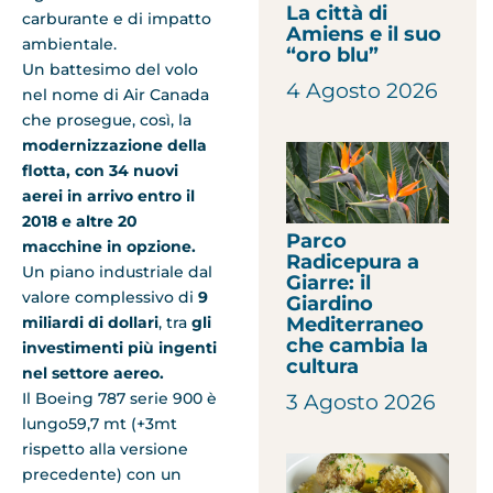
La città di
carburante e di impatto
Amiens e il suo
ambientale.
“oro blu”
Un battesimo del volo
4 Agosto 2026
nel nome di Air Canada
che prosegue, così, la
modernizzazione della
flotta, con 34 nuovi
aerei in arrivo entro il
2018 e altre 20
Parco
macchine in opzione.
Radicepura a
Un piano industriale dal
Giarre: il
valore complessivo di
9
Giardino
miliardi di dollari
, tra
gli
Mediterraneo
che cambia la
investimenti più ingenti
cultura
nel settore aereo.
Il Boeing 787 serie 900 è
3 Agosto 2026
lungo59,7 mt (+3mt
rispetto alla versione
precedente) con un