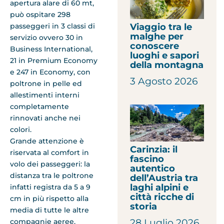
apertura alare di 60 mt,
può ospitare 298
passeggeri in 3 classi di
Viaggio tra le
malghe per
servizio ovvero 30 in
conoscere
Business International,
luoghi e sapori
21 in Premium Economy
della montagna
e 247 in Economy, con
3 Agosto 2026
poltrone in pelle ed
allestimenti interni
completamente
rinnovati anche nei
colori.
Grande attenzione è
Carinzia: il
riservata al comfort in
fascino
volo dei passeggeri: la
autentico
distanza tra le poltrone
dell’Austria tra
laghi alpini e
infatti registra da 5 a 9
città ricche di
cm in più rispetto alla
storia
media di tutte le altre
compagnie aeree.
28 Luglio 2026