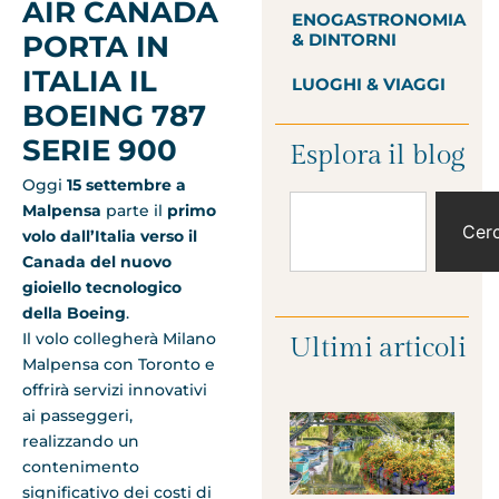
AIR CANADA
ENOGASTRONOMIA
PORTA IN
& DINTORNI
ITALIA IL
LUOGHI & VIAGGI
BOEING 787
SERIE 900
Esplora il blog
Oggi
15 settembre a
Malpensa
parte il
primo
Cer
volo dall’Italia verso il
Canada del nuovo
gioiello tecnologico
della Boeing
.
Il volo collegherà Milano
Ultimi articoli
Malpensa con Toronto e
offrirà servizi innovativi
ai passeggeri,
realizzando un
contenimento
significativo dei costi di