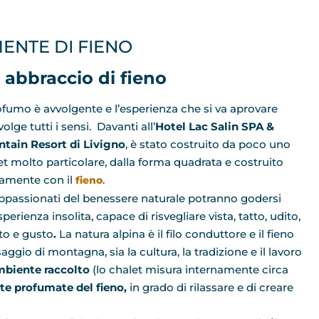
ENTE DI FIENO
 abbraccio di fieno
rofumo è avvolgente e l’esperienza che si va aprovare
olge tutti i sensi. Davanti all’
Hotel Lac Salin SPA &
tain Resort di Livigno
, è stato costruito da poco uno
et molto particolare, dalla forma quadrata e costruito
ramente con il
.
fieno
appassionati del benessere naturale potranno godersi
perienza insolita, capace di risvegliare vista, tatto, udito,
tto e gusto
.
La natura alpina è il filo conduttore e il fieno
aggio di montagna, sia la cultura, la tradizione e il lavoro
ambiente raccolto
(lo chalet misura internamente circa
te profumate del fieno,
in grado di rilassare e di creare