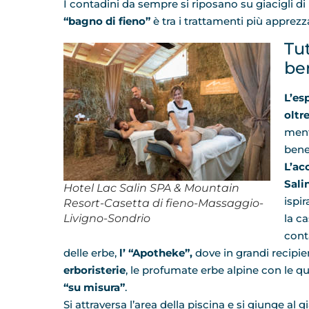
I contadini da sempre si riposano su giacigli d
“bagno di fieno”
è tra i trattamenti più apprezza
Tut
be
L’es
oltr
ment
bene
L’ac
Sali
Hotel Lac Salin SPA & Mountain
ispir
Resort-Casetta di fieno-Massaggio-
Livigno-Sondrio
la c
conta
delle erbe,
l’ “Apotheke”,
dove in grandi recipie
erboristerie
, le profumate erbe alpine con le qua
“su misura”
.
Si attraversa l’area della piscina e si giunge al 