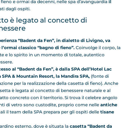
i fieno e ormai da decenni, nelle spa d’avanguardia
il
ti dagli ospiti.
to è legato al concetto di
nessere
perienza “Badent da Fen”, in dialetto di Livigno, va
e l’ormai classico “bagno di fieno”.
Coinvolge il corpo, la
e e lo spirito in un momento di totale, autentico
ssere.
cesso al “Badent da Fen”, è dalla SPA dell’Hotel Lac
n SPA & Mountain Resort, la Mandira SPA,
(fonte di
azione per la realizzazione della casetta di fieno). Anche
asetta è legata al concetto di benessere naturale e al
tto concreto con il territorio. Si trova il celebre angolo
nti di vetro sono custodite, proprio come nelle
antiche
li il team della SPA prepara per gli ospiti delle
tisane
giardino esterno, dove è situata la
casetta “Badent da