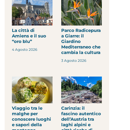
La città di
Parco Radicepura
Amiens e il suo
a Giarre: il
“oro blu”
Giardino
Mediterraneo che
4 Agosto 2026
cambia la cultura
3 Agosto 2026
Viaggio tra le
Carinzia: il
malghe per
fascino autentico
conoscere luoghi
dell’Austria tra
e sapori della
laghi alpini e