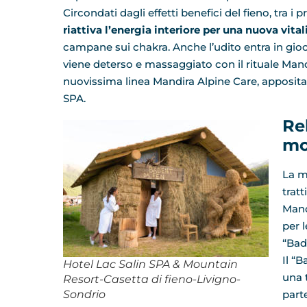
Circondati dagli effetti benefici del fieno, tra i pro
riattiva l’energia interiore per una nuova vital
campane sui chakra. Anche l’udito entra in gioc
viene deterso e massaggiato con il rituale Mandir
nuovissima linea Mandira Alpine Care, apposita
SPA.
Re
mo
La m
tratt
Mand
per l
“Bad
Il “
Hotel Lac Salin SPA & Mountain
una 
Resort-Casetta di fieno-Livigno-
Sondrio
parte