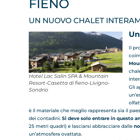
FIENO
UN NUOVO CHALET INTERAM
Un
Il p
coinv
Moun
chal
Hotel Lac Salin SPA & Mountain
inte
Resort-Casetta di fieno-Livigno-
Gli 
Sondrio
un’es
olfa
è il materiale che meglio rappresenta sia il paes
dei contadini.
Si deve solo entrare in questo 
25 metri quadri) e lasciarsi abbracciare dalle
no
un’atmosfera ovattata.