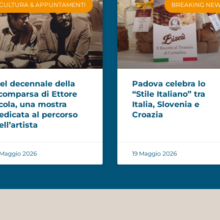
CULTURA & APPUNTAMENTI
BREAKING NE
el decennale della
Padova celebra lo
comparsa di Ettore
“Stile Italiano” tra
cola, una mostra
Italia, Slovenia e
edicata al percorso
Croazia
ell’artista
 Maggio 2026
19 Maggio 2026