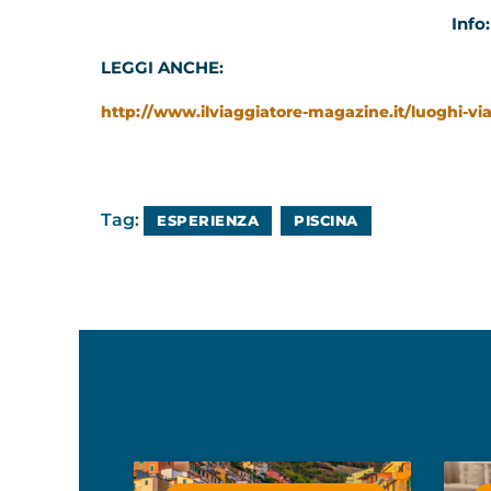
Info
LEGGI ANCHE:
http://www.ilviaggiatore-magazine.it/luoghi-via
Tag:
ESPERIENZA
PISCINA