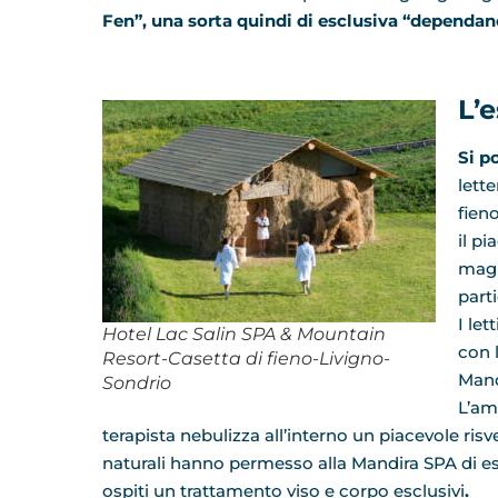
Fen”, una sorta quindi di esclusiva “dependan
L’
Si p
lette
fien
il p
magi
parti
I let
Hotel Lac Salin SPA & Mountain
con 
Resort-Casetta di fieno-Livigno-
Mandi
Sondrio
L’am
terapista nebulizza all’interno un piacevole ris
naturali hanno permesso alla Mandira SPA di es
ospiti un trattamento viso e corpo esclusivi
.