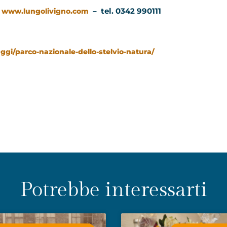
:
–
tel. 0342 990111
www.lungolivigno.com
ggi/parco-nazionale-dello-stelvio-natura/
Potrebbe interessarti