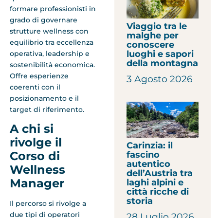
formare professionisti in
grado di governare
Viaggio tra le
strutture wellness con
malghe per
equilibrio tra eccellenza
conoscere
luoghi e sapori
operativa, leadership e
della montagna
sostenibilità economica.
Offre esperienze
3 Agosto 2026
coerenti con il
posizionamento e il
target di riferimento.
A chi si
rivolge il
Carinzia: il
Corso di
fascino
autentico
Wellness
dell’Austria tra
Manager
laghi alpini e
città ricche di
storia
Il percorso si rivolge a
due tipi di operatori
28 Luglio 2026