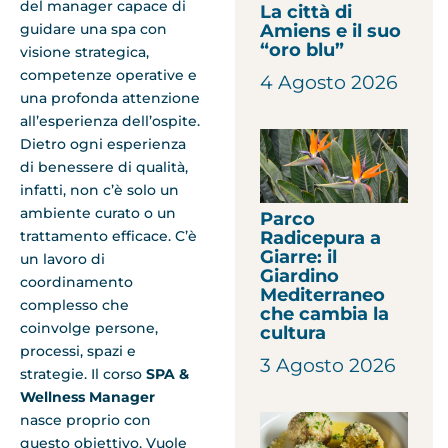
del manager capace di
La città di
Amiens e il suo
guidare una spa con
“oro blu”
visione strategica,
competenze operative e
4 Agosto 2026
una profonda attenzione
all’esperienza dell’ospite.
Dietro ogni esperienza
di benessere di qualità,
infatti, non c’è solo un
ambiente curato o un
Parco
Radicepura a
trattamento efficace. C’è
Giarre: il
un lavoro di
Giardino
coordinamento
Mediterraneo
complesso che
che cambia la
coinvolge persone,
cultura
processi, spazi e
3 Agosto 2026
strategie. Il corso
SPA &
Wellness Manager
nasce proprio con
questo obiettivo. Vuole