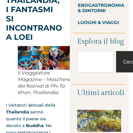
THAILANDIA,
ENOGASTRONOMIA
I FANTASMI
& DINTORNI
SI
LUOGHI & VIAGGI
INCONTRANO
A LOEI
Esplora il blog
Cer
Il Viaggiatore
Magazine – Maschere
del festival di Phi Ta
Ultimi articoli
Khon, Thailandia
I visitatori abituali della
Thailandia
sanno
quanto il paese sia
devoto a
Buddha
. Ne
sono testimonianza i