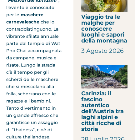
“
Festival dei fantasmi
”,
l’evento è conosciuto
per le
maschere
Viaggio tra le
carnevalesche
che lo
malghe per
conoscere
contraddistinguono. La
luoghi e sapori
vibrante sfilata annuale
della montagna
parte dal tempio di Wat
3 Agosto 2026
Pho Chai accompagnata
da campane, musica e
risate. Lungo la strada
c’è il tempo per gli
scherzi delle maschere
che si mescolano alla
Carinzia: il
folla, scherzano con le
fascino
ragazze e i bambini.
autentico
Tanto divertimento in
dell’Austria tra
un grande affresco che
laghi alpini e
città ricche di
garantisce un assaggio
storia
di “thainess”, cioè di
cultura thailandese.
28 Luglio 2026