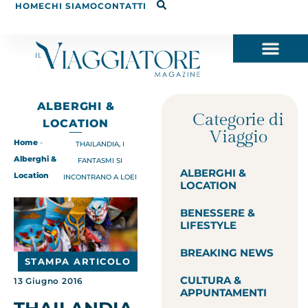
HOME
CHI SIAMO
CONTATTI
ALBERGHI &
Categorie di
LOCATION
Viaggio
Home
-
THAILANDIA, I
Alberghi &
FANTASMI SI
ALBERGHI &
Location
INCONTRANO A LOEI
LOCATION
BENESSERE &
LIFESTYLE
BREAKING NEWS
STAMPA ARTICOLO
CULTURA &
13 Giugno 2016
APPUNTAMENTI