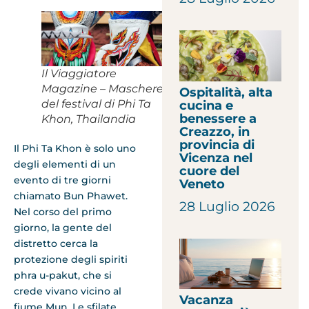
Il Viaggiatore
Magazine – Maschere
Ospitalità, alta
del festival di Phi Ta
cucina e
benessere a
Khon, Thailandia
Creazzo, in
provincia di
Il Phi Ta Khon è solo uno
Vicenza nel
degli elementi di un
cuore del
evento di tre giorni
Veneto
chiamato Bun Phawet.
28 Luglio 2026
Nel corso del primo
giorno, la gente del
distretto cerca la
protezione degli spiriti
phra u-pakut, che si
crede vivano vicino al
Vacanza
fiume Mun. Le sfilate