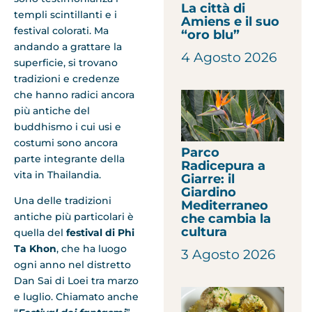
La città di
templi scintillanti e i
Amiens e il suo
festival colorati. Ma
“oro blu”
andando a grattare la
4 Agosto 2026
superficie, si trovano
tradizioni e credenze
che hanno radici ancora
più antiche del
buddhismo i cui usi e
costumi sono ancora
Parco
parte integrante della
Radicepura a
vita in Thailandia.
Giarre: il
Giardino
Una delle tradizioni
Mediterraneo
antiche più particolari è
che cambia la
cultura
quella del
festival di Phi
Ta Khon
, che ha luogo
3 Agosto 2026
ogni anno nel distretto
Dan Sai di Loei tra marzo
e luglio. Chiamato anche