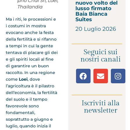
pho Chai Sri, Loei,
nuovo volto del
Thailandia
lusso firmato
Baia Bianca
Suites
Ma i riti, le processioni e
i costumi in mostra
20 Luglio 2026
evocano anche la festa
della fertilità e si rifanno
a tempi in cui la gente
Seguici sui
tentava di placare gli dei
nostri canali
e gli spiriti locali al fine
di garantire un buon
raccolto. In una regione
come
Loei
, dove
l’agricoltura è il pilastro
dell’economia, la fertilità
del suolo e il tempo
Iscriviti alla
favorevole sono
newsletter
fondamentali,
soprattutto a giugno e
luglio, quando inizia il