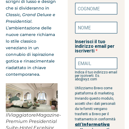
scrigni di lusso e design
che si divideranno in
Classic, Grand Deluxe e
Presidential
.
L’ambientazione delle
nuove camere richiama
lo stile classico
Inserisci il tuo
indirizzo email per
veneziano in un
iscriverti
connubio di ispirazione
gotica e rinascimentale
riadattato in chiave
Indica il tuo indirizzo email
contemporanea.
per iscriverti. Es.
abc@xyz.com
Utilizziamo Brevo come
piattaforma di marketing.
Inviando questo modulo,
accetti che i dati personali
da te forniti vengano
trasferiti a Brevo per il
IlViaggiatoreMagazine-
trattamento in conformità
Premium Presidential
all'Informativa
Suite-Hotel Excelsior