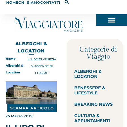
HOME
CHI SIAMO
CONTATTI
ALBERGHI &
Categorie di
LOCATION
Viaggio
Home
-
IL LIDO DI VENEZIA
Alberghi &
SI ACCENDE DI
ALBERGHI &
Location
CHARME
LOCATION
BENESSERE &
LIFESTYLE
BREAKING NEWS
STAMPA ARTICOLO
CULTURA &
25 Marzo 2019
APPUNTAMENTI