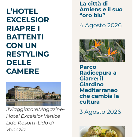
La città di
Amiens e il suo
L’HOTEL
“oro blu”
EXCELSIOR
4 Agosto 2026
RIAPRE I
BATTENTI
CON UN
RESTYLING
DELLE
Parco
CAMERE
Radicepura a
Giarre: il
Giardino
Mediterraneo
che cambia la
cultura
IlViaggiatoreMagazine-
3 Agosto 2026
Hotel Excelsior Venice
Lido Resortr-Lido di
Venezia