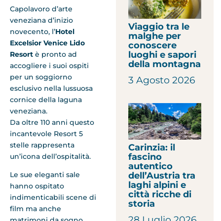
Capolavoro d’arte
veneziana d’inizio
Viaggio tra le
novecento, l’
Hotel
malghe per
Excelsior Venice Lido
conoscere
luoghi e sapori
Resort
è pronto ad
della montagna
accogliere i suoi ospiti
per un soggiorno
3 Agosto 2026
esclusivo nella lussuosa
cornice della laguna
veneziana.
Da oltre 110 anni questo
incantevole Resort 5
stelle rappresenta
Carinzia: il
fascino
un’icona dell’ospitalità.
autentico
dell’Austria tra
Le sue eleganti sale
laghi alpini e
hanno ospitato
città ricche di
indimenticabili scene di
storia
film ma anche
28 Luglio 2026
matrimoni da sogno,