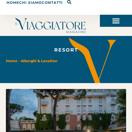
HOME
CHI SIAMO
CONTATTI
RESORT
Home
-
Alberghi & Location