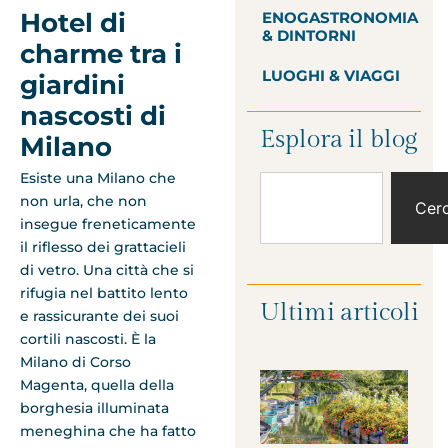
Hotel di
ENOGASTRONOMIA
& DINTORNI
charme tra i
LUOGHI & VIAGGI
giardini
nascosti di
Esplora il blog
Milano
Esiste una Milano che
non urla, che non
Cer
insegue freneticamente
il riflesso dei grattacieli
di vetro. Una città che si
rifugia nel battito lento
Ultimi articoli
e rassicurante dei suoi
cortili nascosti. È la
Milano di Corso
Magenta, quella della
borghesia illuminata
meneghina che ha fatto