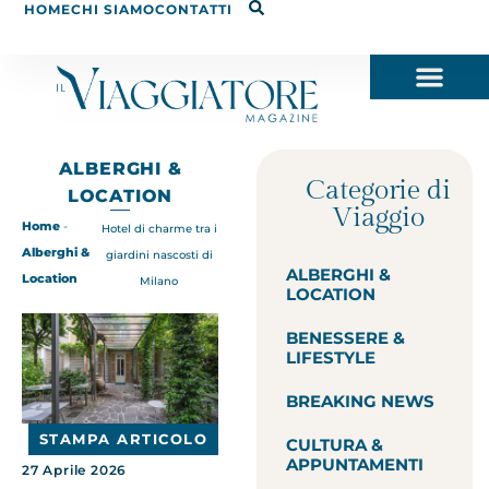
HOME
CHI SIAMO
CONTATTI
ALBERGHI &
Categorie di
LOCATION
Viaggio
Home
-
Hotel di charme tra i
Alberghi &
giardini nascosti di
ALBERGHI &
Location
Milano
LOCATION
BENESSERE &
LIFESTYLE
BREAKING NEWS
STAMPA ARTICOLO
CULTURA &
APPUNTAMENTI
27 Aprile 2026