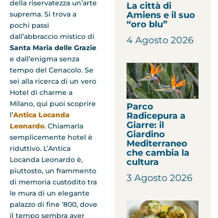
della riservatezza un’arte
La città di
Amiens e il suo
suprema. Si trova a
“oro blu”
pochi passi
dall’abbraccio mistico di
4 Agosto 2026
Santa Maria delle Grazie
e dall’enigma senza
tempo del Cenacolo. Se
sei alla ricerca di un vero
Hotel di charme a
Milano, qui puoi scoprire
Parco
Radicepura a
l’
Antica Locanda
Giarre: il
Leonardo
. Chiamarla
Giardino
semplicemente hotel è
Mediterraneo
riduttivo. L’Antica
che cambia la
Locanda Leonardo è,
cultura
piuttosto, un frammento
3 Agosto 2026
di memoria custodito tra
le mura di un elegante
palazzo di fine ‘800, dove
il tempo sembra aver