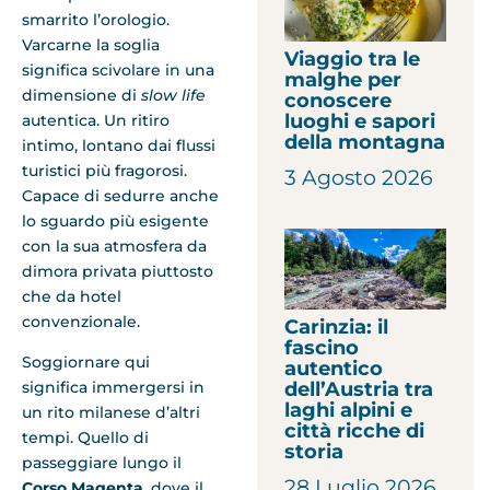
smarrito l’orologio.
Varcarne la soglia
Viaggio tra le
significa scivolare in una
malghe per
dimensione di
slow life
conoscere
luoghi e sapori
autentica. Un ritiro
della montagna
intimo, lontano dai flussi
turistici più fragorosi.
3 Agosto 2026
Capace di sedurre anche
lo sguardo più esigente
con la sua atmosfera da
dimora privata piuttosto
che da hotel
convenzionale.
Carinzia: il
fascino
Soggiornare qui
autentico
dell’Austria tra
significa immergersi in
laghi alpini e
un rito milanese d’altri
città ricche di
tempi. Quello di
storia
passeggiare lungo il
28 Luglio 2026
Corso Magenta
, dove il