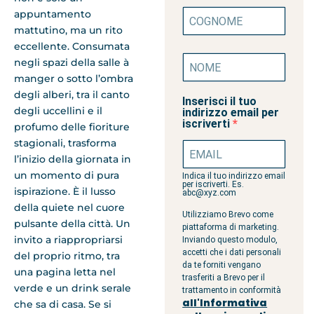
appuntamento
mattutino, ma un rito
eccellente. Consumata
negli spazi della salle à
manger o sotto l’ombra
degli alberi, tra il canto
Inserisci il tuo
degli uccellini e il
indirizzo email per
iscriverti
profumo delle fioriture
stagionali, trasforma
l’inizio della giornata in
un momento di pura
Indica il tuo indirizzo email
per iscriverti. Es.
ispirazione. È il lusso
abc@xyz.com
della quiete nel cuore
Utilizziamo Brevo come
pulsante della città. Un
piattaforma di marketing.
invito a riappropriarsi
Inviando questo modulo,
accetti che i dati personali
del proprio ritmo, tra
da te forniti vengano
una pagina letta nel
trasferiti a Brevo per il
verde e un drink serale
trattamento in conformità
all'Informativa
che sa di casa. Se si