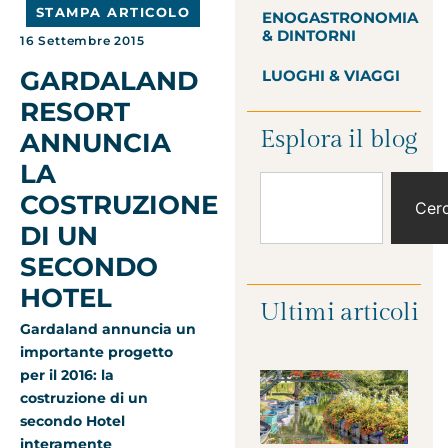
STAMPA ARTICOLO
ENOGASTRONOMIA
& DINTORNI
16 Settembre 2015
GARDALAND
LUOGHI & VIAGGI
RESORT
Esplora il blog
ANNUNCIA
LA
COSTRUZIONE
Cer
DI UN
SECONDO
HOTEL
Ultimi articoli
Gardaland annuncia un
importante progetto
per il 2016: la
costruzione di un
secondo Hotel
interamente