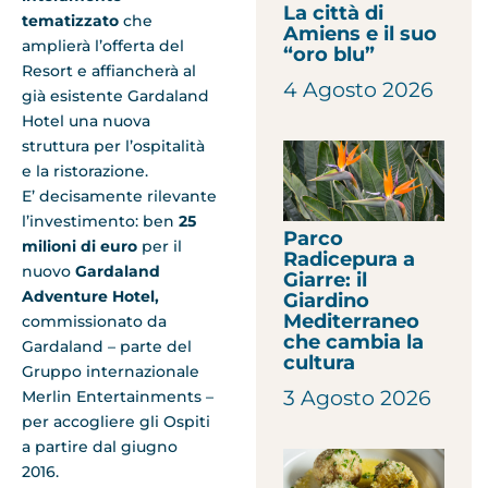
La città di
tematizzato
che
Amiens e il suo
amplierà l’offerta del
“oro blu”
Resort e affiancherà al
4 Agosto 2026
già esistente Gardaland
Hotel una nuova
struttura per l’ospitalità
e la ristorazione.
E’ decisamente rilevante
l’investimento: ben
25
Parco
milioni di euro
per il
Radicepura a
nuovo
Gardaland
Giarre: il
Adventure Hotel,
Giardino
Mediterraneo
commissionato da
che cambia la
Gardaland
–
parte del
cultura
Gruppo internazionale
3 Agosto 2026
Merlin Entertainments –
per accogliere gli Ospiti
a partire dal giugno
2016.