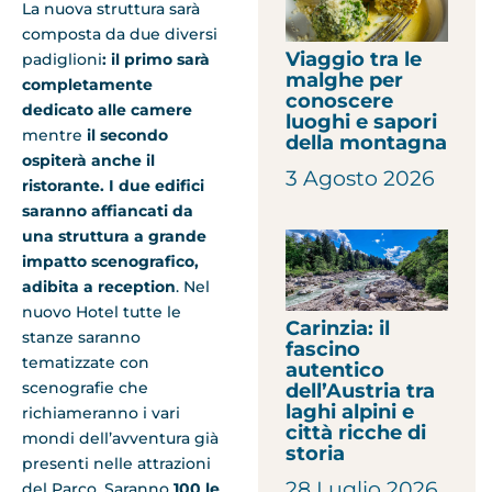
La nuova struttura sarà
composta da due diversi
Viaggio tra le
padiglioni
: il primo sarà
malghe per
completamente
conoscere
dedicato alle camere
luoghi e sapori
mentre
il secondo
della montagna
ospiterà anche il
3 Agosto 2026
ristorante. I due edifici
saranno affiancati da
una struttura a grande
impatto scenografico,
adibita a reception
. Nel
nuovo Hotel tutte le
Carinzia: il
stanze saranno
fascino
tematizzate con
autentico
scenografie che
dell’Austria tra
laghi alpini e
richiameranno i vari
città ricche di
mondi dell’avventura già
storia
presenti nelle attrazioni
28 Luglio 2026
del Parco. Saranno
100 le