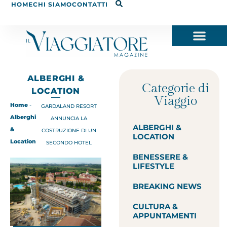
HOME
CHI SIAMO
CONTATTI
ALBERGHI &
Categorie di
LOCATION
Viaggio
Home
-
GARDALAND RESORT
Alberghi
ANNUNCIA LA
ALBERGHI &
&
COSTRUZIONE DI UN
LOCATION
Location
SECONDO HOTEL
BENESSERE &
LIFESTYLE
BREAKING NEWS
CULTURA &
APPUNTAMENTI