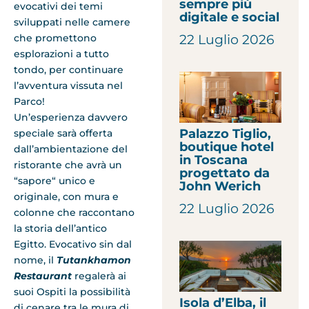
sempre più
evocativi dei temi
digitale e social
sviluppati nelle camere
che promettono
22 Luglio 2026
esplorazioni a tutto
tondo, per continuare
l’avventura vissuta nel
Parco!
Un’esperienza davvero
Palazzo Tiglio,
speciale sarà offerta
boutique hotel
dall’ambientazione del
in Toscana
ristorante che avrà un
progettato da
“sapore“ unico e
John Werich
originale, con mura e
22 Luglio 2026
colonne che raccontano
la storia dell’antico
Egitto. Evocativo sin dal
nome, il
Tutankhamon
Restaurant
regalerà ai
suoi Ospiti la possibilità
Isola d’Elba, il
di cenare tra le mura di