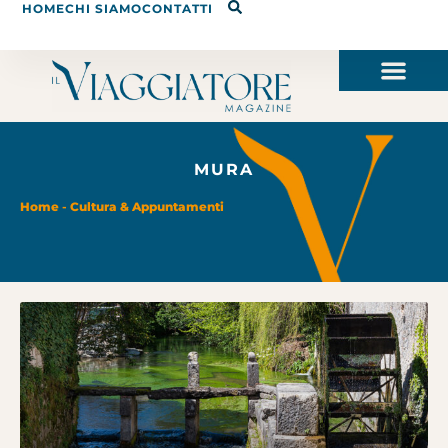
HOME
CHI SIAMO
CONTATTI
MURA
Home
-
Cultura & Appuntamenti