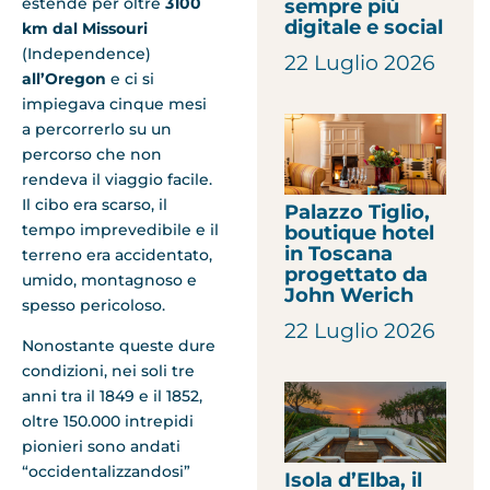
estende per oltre
3100
sempre più
digitale e social
km dal Missouri
(Independence)
22 Luglio 2026
all’Oregon
e ci si
impiegava cinque mesi
a percorrerlo su un
percorso che non
rendeva il viaggio facile.
Il cibo era scarso, il
Palazzo Tiglio,
tempo imprevedibile e il
boutique hotel
in Toscana
terreno era accidentato,
progettato da
umido, montagnoso e
John Werich
spesso pericoloso.
22 Luglio 2026
Nonostante queste dure
condizioni, nei soli tre
anni tra il 1849 e il 1852,
oltre 150.000 intrepidi
pionieri sono andati
“occidentalizzandosi”
Isola d’Elba, il