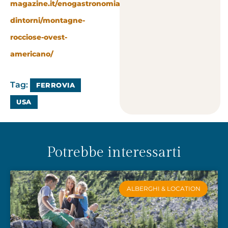
magazine.it/enogastronomia-
dintorni/montagne-
rocciose-ovest-
americano/
Tag:
FERROVIA
USA
Potrebbe interessarti
ALBERGHI & LOCATION