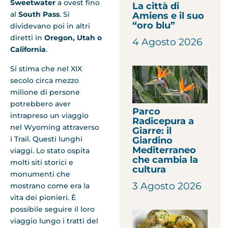
Sweetwater
a ovest fino
La città di
al
South Pass
. Si
Amiens e il suo
“oro blu”
dividevano poi in altri
diretti in
Oregon, Utah o
4 Agosto 2026
California
.
Si stima che nel XIX
secolo circa mezzo
milione di persone
potrebbero aver
Parco
intrapreso un viaggio
Radicepura a
nel Wyoming attraverso
Giarre: il
i Trail. Questi lunghi
Giardino
Mediterraneo
viaggi. Lo stato ospita
che cambia la
molti siti storici e
cultura
monumenti che
3 Agosto 2026
mostrano come era la
vita dei pionieri. È
possibile seguire il loro
viaggio lungo i tratti del