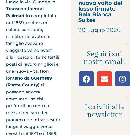
lungo la via. Quando la
nuovo volto del
lusso firmato
Transcontinental
Baia Bianca
Railroad
fu completata
Suites
nel 1869, moltissimi
20 Luglio 2026
coloni, contadini,
minatori, allevatori e
famiglie avevano
viaggiato verso ovest
Seguici sui
alla ricerca di terre fertili,
nostri canali
posti di lavoro migliori e
una nuova vita. Non
lontano da
Guernsey
(Platte County)
si
possono ancora
ammirare i solchi
Iscriviti alla
profondi un metro e
mezzo dei carri dei
newsletter
pionieri che intrapresero
lungo il viaggio verso
ovest tra il 1841 e il 1869.