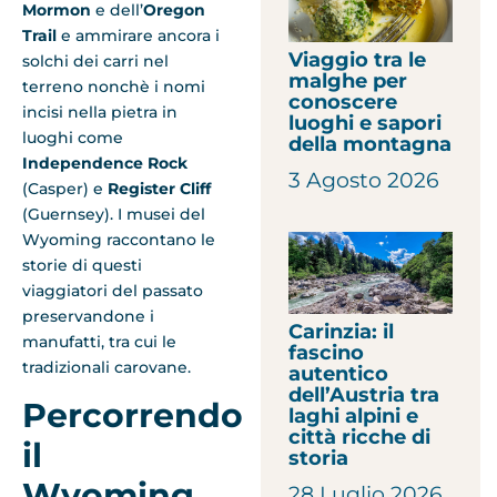
Mormon
e dell’
Oregon
Trail
e ammirare ancora i
Viaggio tra le
solchi dei carri nel
malghe per
terreno nonchè i nomi
conoscere
incisi nella pietra in
luoghi e sapori
luoghi come
della montagna
Independence Rock
3 Agosto 2026
(Casper) e
Register Cliff
(Guernsey). I musei del
Wyoming raccontano le
storie di questi
viaggiatori del passato
preservandone i
Carinzia: il
manufatti, tra cui le
fascino
tradizionali carovane.
autentico
dell’Austria tra
Percorrendo
laghi alpini e
città ricche di
il
storia
Wyoming
28 Luglio 2026