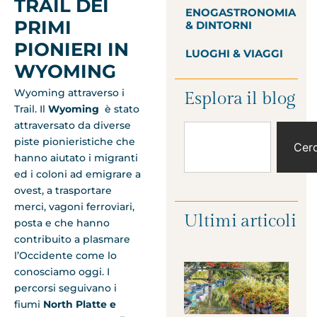
TRAIL DEI
ENOGASTRONOMIA
PRIMI
& DINTORNI
PIONIERI IN
LUOGHI & VIAGGI
WYOMING
Wyoming attraverso i
Esplora il blog
Trail. Il
Wyoming
è stato
attraversato da diverse
piste pionieristiche che
Cer
hanno aiutato i migranti
ed i coloni ad emigrare a
ovest, a trasportare
merci, vagoni ferroviari,
Ultimi articoli
posta e che hanno
contribuito a plasmare
l’Occidente come lo
conosciamo oggi. I
percorsi seguivano i
fiumi
North Platte e