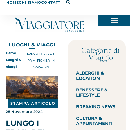
HOME
CHI SIAMO
CONTATTI
LUOGHI & VIAGGI
Categorie di
Home
-
LUNGO I TRAIL DEI
Viaggio
Luoghi &
PRIMI PIONIERI IN
Viaggi
WYOMING
ALBERGHI &
LOCATION
BENESSERE &
LIFESTYLE
STAMPA ARTICOLO
BREAKING NEWS
25 Novembre 2024
CULTURA &
LUNGO I
APPUNTAMENTI