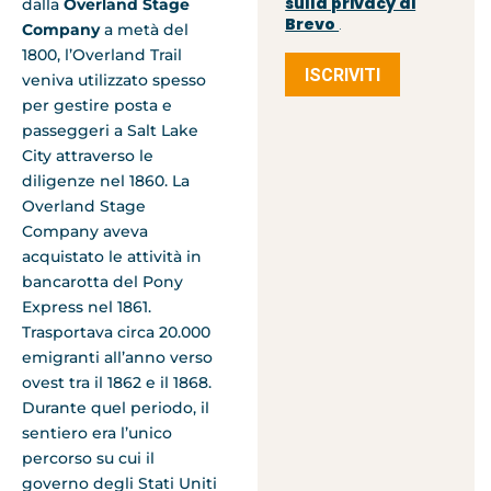
sulla privacy di
dalla
Overland Stage
Brevo
.
Company
a metà del
1800, l’Overland Trail
ISCRIVITI
veniva utilizzato spesso
per gestire posta e
passeggeri a Salt Lake
City attraverso le
diligenze nel 1860. La
Overland Stage
Company aveva
acquistato le attività in
bancarotta del Pony
Express nel 1861.
Trasportava circa 20.000
emigranti all’anno verso
ovest tra il 1862 e il 1868.
Durante quel periodo, il
sentiero era l’unico
percorso su cui il
governo degli Stati Uniti