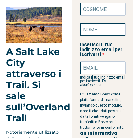
Inserisci il tuo
A Salt Lake
indirizzo email per
iscriverti
City
attraverso i
Indica il tuo indirizzo email
per iscriverti. Es.
Trail. Si
abc@xyz.com
sale
Utilizziamo Brevo come
piattaforma di marketing.
sull’Overland
Inviando questo modulo,
accetti che i dati personali
Trail
da te forniti vengano
trasferiti a Brevo per il
trattamento in conformità
Notoriamente utilizzato
all'Informativa