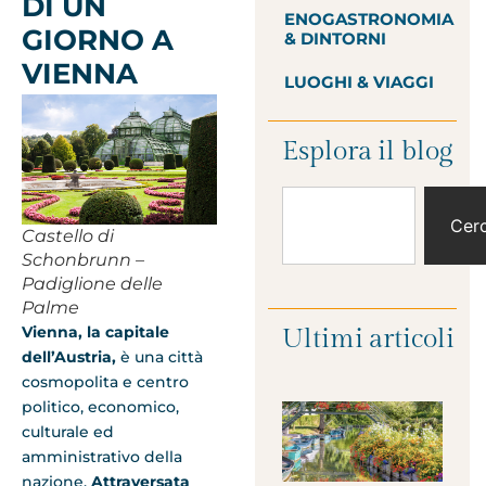
DI UN
ENOGASTRONOMIA
GIORNO A
& DINTORNI
VIENNA
LUOGHI & VIAGGI
Esplora il blog
Cer
Castello di
Schonbrunn –
Padiglione delle
Palme
Vienna, la capitale
Ultimi articoli
dell’Austria,
è una città
cosmopolita e centro
politico, economico,
culturale ed
amministrativo della
nazione.
Attraversata