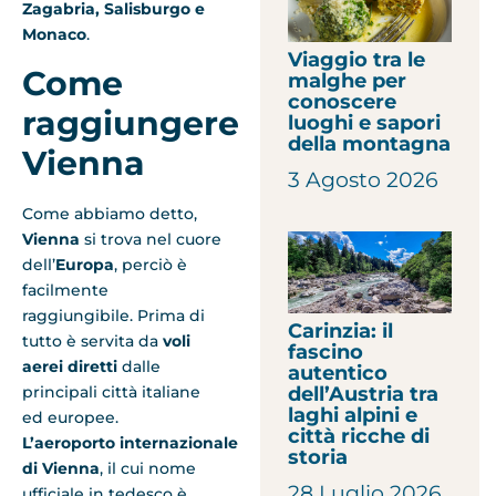
Zagabria, Salisburgo e
Monaco
.
Viaggio tra le
Come
malghe per
conoscere
raggiungere
luoghi e sapori
della montagna
Vienna
3 Agosto 2026
Come abbiamo detto,
Vienna
si trova nel cuore
dell’
Europa
, perciò è
facilmente
raggiungibile. Prima di
Carinzia: il
tutto è servita da
voli
fascino
aerei diretti
dalle
autentico
principali città italiane
dell’Austria tra
laghi alpini e
ed europee.
città ricche di
L’aeroporto internazionale
storia
di Vienna
, il cui nome
28 Luglio 2026
ufficiale in tedesco è