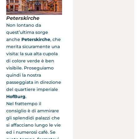
Peterskirche
Non lontano da
quest’ultima sorge
anche
Peterskirche
, che
merita sicuramente una
visita: la sua alta cupola
di colore verde è ben
visibile. Proseguiamo
quindi la nostra
passeggiata in direzione
del quartiere imperiale
HofBurg
.
Nel frattempo il
consiglio è di ammirare
gli splendidi palazzi che
si affacciano lungo le vie
ed i numerosi café. Se