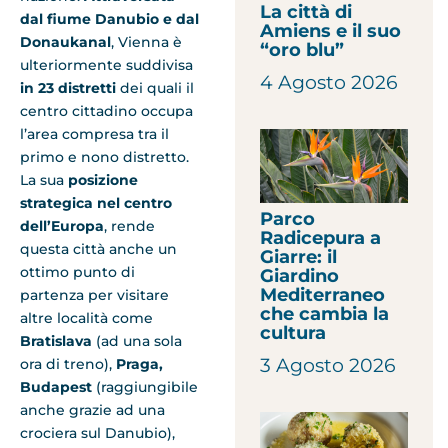
La città di
dal fiume Danubio e dal
Amiens e il suo
Donaukanal
, Vienna è
“oro blu”
ulteriormente suddivisa
4 Agosto 2026
in 23 distretti
dei quali il
centro cittadino occupa
l’area compresa tra il
primo e nono distretto.
La sua
posizione
strategica nel centro
Parco
dell’Europa
, rende
Radicepura a
questa città anche un
Giarre: il
ottimo punto di
Giardino
Mediterraneo
partenza per visitare
che cambia la
altre località come
cultura
Bratislava
(ad una sola
3 Agosto 2026
ora di treno),
Praga,
Budapest
(raggiungibile
anche grazie ad una
crociera sul Danubio),