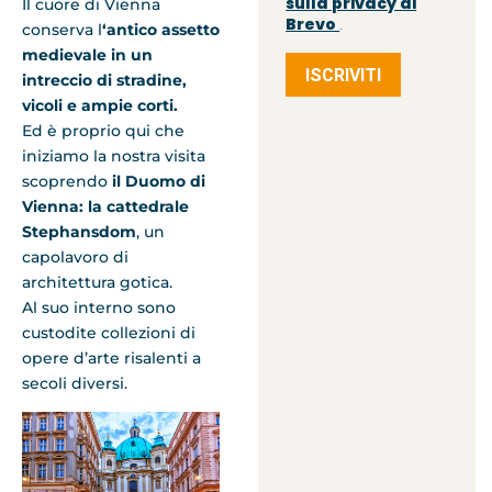
sulla privacy di
Il cuore di Vienna
Brevo
.
conserva l
‘antico assetto
medievale in un
ISCRIVITI
intreccio di stradine,
vicoli e ampie corti.
Ed è proprio qui che
iniziamo la nostra visita
scoprendo
il Duomo di
Vienna: la cattedrale
Stephansdom
, un
capolavoro di
architettura gotica.
Al suo interno sono
custodite collezioni di
opere d’arte risalenti a
secoli diversi.