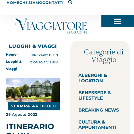
HOME
CHI SIAMO
CONTATTI
LUOGHI & VIAGGI
Categorie di
Home
-
ITINERARIO DI UN
Viaggio
Luoghi &
GIORNO A VIENNA
Viaggi
ALBERGHI &
LOCATION
BENESSERE &
LIFESTYLE
STAMPA ARTICOLO
BREAKING NEWS
29 Agosto 2022
CULTURA &
ITINERARIO
APPUNTAMENTI