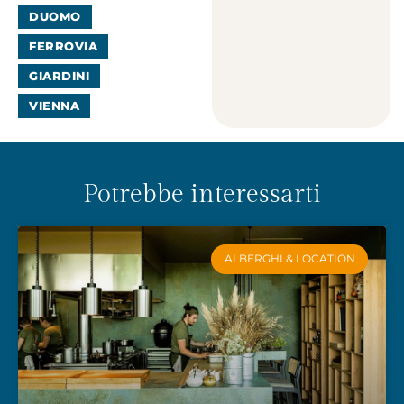
DUOMO
FERROVIA
GIARDINI
VIENNA
Potrebbe interessarti
ALBERGHI & LOCATION