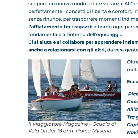
scoprire un nuovo modo di fare vacanza. Al Ce
perfettamente i concetti di libertà e comfort, 
senza rinunce, per trascorrere momenti indimen
l’affiatamento tra i ragazzi:
a bordo ogni parte
fondamentale all’interno dell’equipaggio.
Ci
si aiuta e si collabora per apprendere ins
anche a relazionarsi con gli altri,
da vera gente
Oltr
mette
Ecco
Picc
Gioc
All’
Tra g
Il Viaggiatore Magazine – Scuola di
Capi
Vela Under 18 anni Horca Myseria
Navi