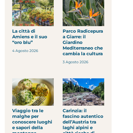
La città di
Parco Radicepura
Amiens e il suo
a Giarre: il
“oro blu”
Giardino
Mediterraneo che
4 Agosto 2026
cambia la cultura
3 Agosto 2026
Viaggio tra le
Carinzia: il
malghe per
fascino autentico
conoscere luoghi
dell’Austria tra
e sapori della
laghi alpini e