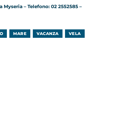
ca Myseria –
Telefono: 02 2552585 –
TO
MARE
VACANZA
VELA