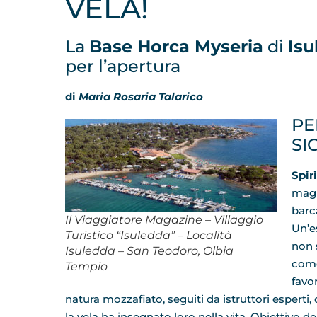
VELA!
La
Base Horca Myseria
di
Isu
per l’apertura
di
Maria Rosaria Talarico
PE
SI
Spir
magi
barc
Il Viaggiatore Magazine – Villaggio
Un’e
Turistico “Isuledda” – Località
non 
Isuledda – San Teodoro, Olbia
come
Tempio
favor
natura mozzafiato, seguiti da istruttori esperti,
la vela ha insegnato loro nella vita. Obiettivo d