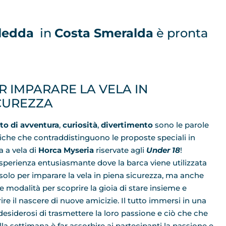
ledda
in
Costa Smeralda
è pronta
R IMPARARE LA VELA IN
CUREZZA
ito di avventura
,
curiosità
,
divertimento
sono le parole
che che contraddistinguono le proposte speciali in
a a vela di
Horca Myseria
riservate agli
Under 18
!
sperienza entusiasmante dove la barca viene utilizzata
solo per imparare la vela in piena sicurezza, ma anche
 modalità per scoprire la gioia di stare insieme e
ire il nascere di nuove amicizie. Il tutto immersi in una
 desiderosi di trasmettere la loro passione e ciò che che
ella settimana è far assorbire ai partecipanti la passione e