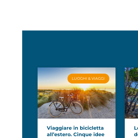
LUOGHI & VIAGGI
Viaggiare in bicicletta
L
all’estero. Cinque idee
d