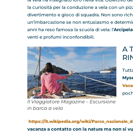
la curiosità per la conduzione a vela con un pi
divertimento e gioco di squadra. Non sono richi
un’imbarcazione se non entusiasmo e determin
anni ha reso famosa la scuola di vela: l’
Arcipela
venti e profumi inconfondibili.
A 
RI
Tutta
Myse
Vaca
poch
Il Viaggiatore Magazine – Escursione
in barca a vela
https://it.wikipedia.org/wiki/Parco_nazionale
vacanza a contatto con la natura ma non si vu