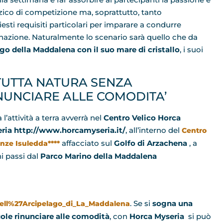
zzico di competizione ma, soprattutto, tanto
esti requisiti particolari per imparare a condurre
azione. Naturalmente lo scenario sarà quello che da
go della Maddalena con il suo mare di cristallo
, i suoi
TUTTA NATURA SENZA
NUNCIARE ALLE COMODITA’
 l’attività a terra avverrà nel
Centro Velico Horca
ria http://www.horcamyseria.it/
, all’interno del
Centro
affacciato sul
Golfo di Arzachena
, a
nze Isuledda****
i passi dal
Parco Marino della Maddalena
. Se si
sogna una
_dell%27Arcipelago_di_La_Maddalena
ole rinunciare alle comodità
, con
Horca Myseria
si può