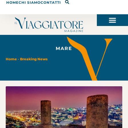
HOME
CHI SIAMO
CONTATTI
MARE
Home
-
Breaking News