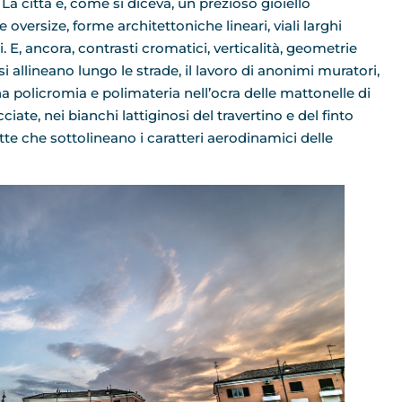
 La città è, come si diceva, un prezioso gioiello
 oversize, forme architettoniche lineari, viali larghi
 E, ancora, contrasti cromatici, verticalità, geometrie
 si allineano lungo le strade, il lavoro di anonimi muratori,
a policromia e polimateria nell’ocra delle mattonelle di
ate, nei bianchi lattiginosi del travertino e del finto
ette che sottolineano i caratteri aerodinamici delle