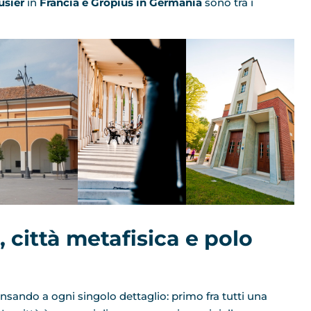
usier
in
Francia e Gropius in Germania
sono tra i
o, città metafisica e polo
nsando a ogni singolo dettaglio: primo fra tutti una