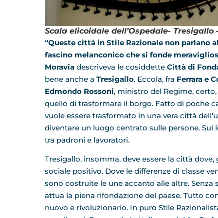
Scala elicoidale dell’Ospedale- Tresigallo
“Queste città in Stile Razionale non parlano a
fascino melanconico che si fonde meraviglios
Moravia
descriveva le cosiddette
Città di Fond
bene anche a
Tresigallo
. Eccola, fra
Ferrara e 
Edmondo Rossoni
, ministro del Regime, cert
quello di trasformare il borgo. Fatto di poche c
vuole essere trasformato in una vera città dell’
diventare un luogo centrato sulle persone. Sui 
tra padroni e lavoratori.
Tresigallo, insomma, deve essere la città dove, 
sociale positivo. Dove le differenze di classe ve
sono costruite le une accanto alle altre. Senza so
attua la piena rifondazione del paese. Tutto co
nuovo e rivoluzionario. In puro Stile Razionalista