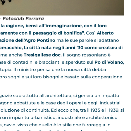
 – Fotoclub Ferrara
lla ragione, bensì all’immaginazione, con il loro
amente con il paesaggio di bonifica”
. Così
Alberto
azione dell’Agro Pontino
ma le sue parole si adattano
Comacchio,
la città nata negli anni ’30 come creatura di
o, ma anche
Tresigallese doc.
Il sogno rossoniano è
ase di contadini e braccianti e sperduto sul
Po di Volano
,
utopia. Il ministro pensa che la nuova città debba
loro sogni e sui loro bisogni e basato sulla cooperazione
grazie soprattutto all’architettura, si genera un impatto
ngono abbattute e le case degli operai e degli industriali
luzione di continuità. Ed ecco che, tra il 1935 e il 1939, si
n un impianto urbanistico, industriale e architettonico
, ovvio, visto che quello è lo stile che furoreggia in