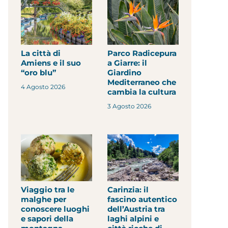
La città di
Parco Radicepura
Amiens e il suo
a Giarre: il
“oro blu”
Giardino
Mediterraneo che
4 Agosto 2026
cambia la cultura
3 Agosto 2026
Viaggio tra le
Carinzia: il
malghe per
fascino autentico
conoscere luoghi
dell’Austria tra
e sapori della
laghi alpini e