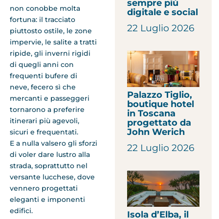
sempre più
non conobbe molta
digitale e social
fortuna: il tracciato
22 Luglio 2026
piuttosto ostile, le zone
impervie, le salite a tratti
ripide, gli inverni rigidi
di quegli anni con
frequenti bufere di
neve, fecero sì che
Palazzo Tiglio,
mercanti e passeggeri
boutique hotel
tornarono a preferire
in Toscana
itinerari più agevoli,
progettato da
John Werich
sicuri e frequentati.
E a nulla valsero gli sforzi
22 Luglio 2026
di voler dare lustro alla
strada, soprattutto nel
versante lucchese, dove
vennero progettati
eleganti e imponenti
edifici.
Isola d’Elba, il