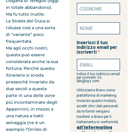
Dogana di Tereglio (
oggi
in totale abbandono).
Ma fu tutto inutile.
La Strada del Duca si
ridusse così a una sorta
di “variante” poco
frequentata.
Inserisci il tuo
indirizzo email per
Ma agli occhi nostri,
iscriverti
questa può essere
considerata anche la sua
fortuna. Perchè questo
Indica il tuo indirizzo email
itinerario si snoda
per iscriverti. Es.
abc@xyz.com
pressochè invariato da
due secoli a questa
Utilizziamo Brevo come
parte in una delle zone
piattaforma di marketing.
Inviando questo modulo,
più incontaminate degli
accetti che i dati personali
Appennini, in mezzo a
da te forniti vengano
una natura a tratti
trasferiti a Brevo per il
selvaggia (ne è un
trattamento in conformità
all'Informativa
esempio l’Orrido di