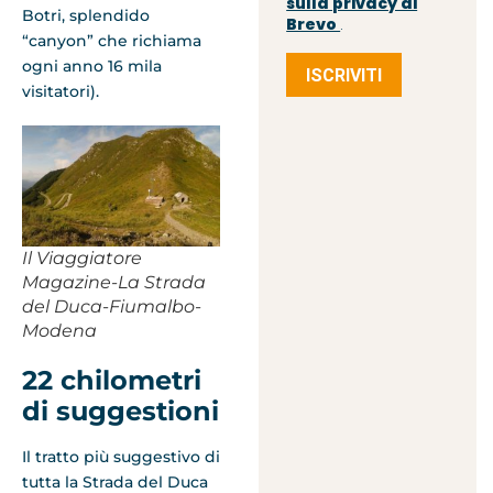
sulla privacy di
Botri, splendido
Brevo
.
“canyon” che richiama
ogni anno 16 mila
ISCRIVITI
visitatori).
Il Viaggiatore
Magazine-La Strada
del Duca-Fiumalbo-
Modena
22 chilometri
di suggestioni
Il tratto più suggestivo di
tutta la Strada del Duca