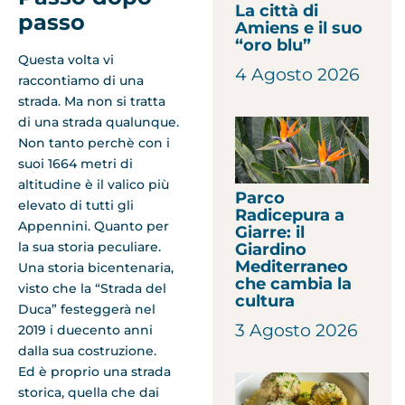
La città di
passo
Amiens e il suo
“oro blu”
Questa volta vi
4 Agosto 2026
raccontiamo di una
strada. Ma non si tratta
di una strada qualunque.
Non tanto perchè con i
suoi 1664 metri di
altitudine è il valico più
Parco
elevato di tutti gli
Radicepura a
Appennini. Quanto per
Giarre: il
la sua storia peculiare.
Giardino
Mediterraneo
Una storia bicentenaria,
che cambia la
visto che la “Strada del
cultura
Duca” festeggerà nel
3 Agosto 2026
2019 i duecento anni
dalla sua costruzione.
Ed è proprio una strada
storica, quella che dai