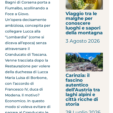
Bagni di Corsena porta a
Fiumalbo, scollinando a
Viaggio tra le
Foce a Giovo.
malghe per
Un’opera decisamente
conoscere
ambiziosa, concepita per
luoghi e sapori
collegare Lucca alla
della montagna
“Lombardia” (come si
3 Agosto 2026
diceva all’epoca) senza
attraversare il
Granducato di Toscana.
Venne tracciata dopo la
Restaurazione per volere
della duchessa di Lucca
Carinzia: il
Maria Luisa di Borbone,
fascino
con l’accordo di
autentico
dell’Austria tra
Francesco IV, duca di
laghi alpini e
Modena. Il motivo?
città ricche di
Economico. In questo
storia
modo si voleva evitare di
28 Luglio 2026
pagare al Granducato le