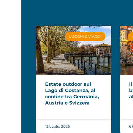
LUOGHI & VIAGGI
Estate outdoor sul
I
Lago di Costanza, al
b
confine tra Germania,
a
Austria e Svizzera
13 Luglio 2026
6 