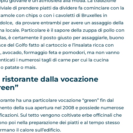
opiù giovane e un’atmosfera alla moda. La tradizione
iviale di prendere piatti da dividere fa cominciare con la
amole con chips o con i cavoletti di Bruxelles in
dolce, da provare entrambi per avere un assaggio della
na locale. Particolare è il sapore della zuppa di pollo con
illas, è certamente il posto giusto per assaggiarle, buono
sce del Golfo fatto al cartoccio e l’insalata ricca con
, avocado, formaggio feta e pomodori, ma non vanno
nticati i numerosi tagli di carne per cui la cucina
o patate o mais.
 ristorante dalla vocazione
reen”
istorante ha una particolare vocazione “green” fin dal
nto della sua apertura nel 2008 e possiede numerose
ficazioni. Sul tetto vengono coltivate erbe officinali che
ono poi nella preparazione dei piatti e al tempo stesso
mano il calore sull’edificio.