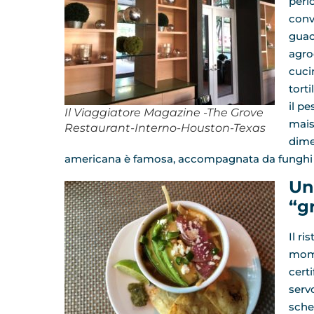
perl
conv
guac
agro
cuci
tort
il pe
Il Viaggiatore Magazine -The Grove
mais
Restaurant-Interno-Houston-Texas
dime
americana è famosa, accompagnata da funghi 
Un
“g
Il r
mome
certi
serv
scher