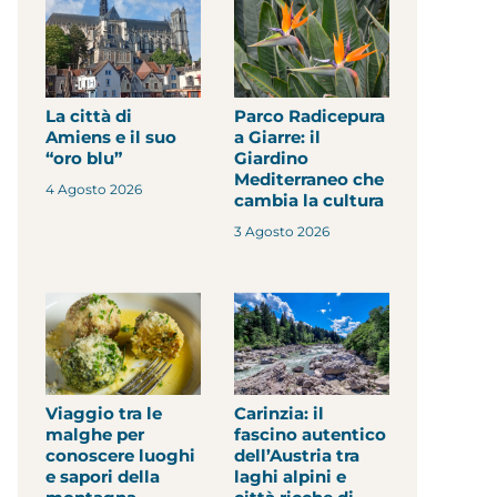
La città di
Parco Radicepura
Amiens e il suo
a Giarre: il
“oro blu”
Giardino
Mediterraneo che
4 Agosto 2026
cambia la cultura
3 Agosto 2026
Viaggio tra le
Carinzia: il
malghe per
fascino autentico
conoscere luoghi
dell’Austria tra
e sapori della
laghi alpini e