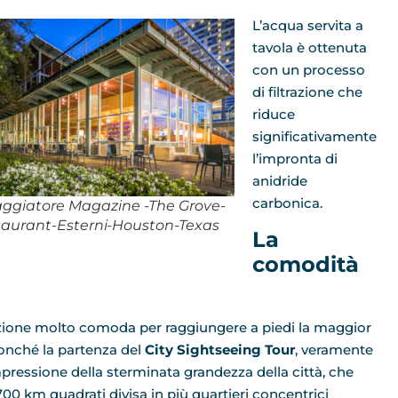
L’acqua servita a
tavola è ottenuta
con un processo
di filtrazione che
riduce
significativamente
l’impronta di
anidride
carbonica.
iaggiatore Magazine -The Grove-
aurant-Esterni-Houston-Texas
La
comodità
posizione molto comoda per raggiungere a piedi la maggior
nonché la partenza del
City Sightseeing Tour
, veramente
ressione della sterminata grandezza della città, che
700 km quadrati divisa in più quartieri concentrici