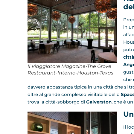
del
Prop
in u
affa
Hou
potr
citt
Ange
Il Viaggiatore Magazine-The Grove
gust
Restaurant-Interno-Houston-Texas
che 
davvero abbastanza tipica in una città che si t
oltre al grande complesso visitabile dello
Space
trova la città-sobborgo di
Galverston
, che è un
Un
Il l