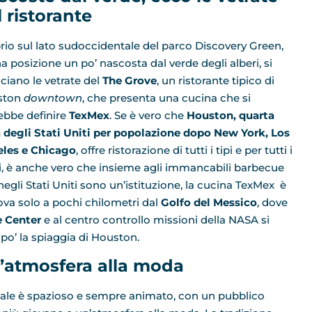
 ristorante
rio sul lato sudoccidentale del parco Discovery Green,
na posizione un po’ nascosta dal verde degli alberi, si
cciano le vetrate del
The Grove
, un ristorante tipico di
ston
downtown
, che presenta una cucina che si
ebbe definire
TexMex
. Se è vero che
Houston, quarta
à degli Stati Uniti per popolazione dopo New York, Los
les e Chicago
, offre ristorazione di tutti i tipi e per tutti i
i, è anche vero che insieme agli immancabili barbecue
negli Stati Uniti sono un’istituzione, la cucina TexMex è
rova solo a pochi chilometri dal
Golfo del Messico
, dove
 Center
e al centro controllo missioni della NASA si
 po’ la spiaggia di Houston.
’atmosfera alla moda
ocale è spazioso e sempre animato, con un pubblico