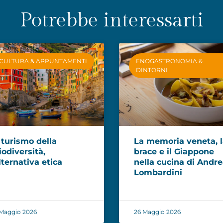
Potrebbe interessarti
CULTURA & APPUNTAMENTI
ENOGASTRONOMIA &
DINTORNI
l turismo della
La memoria veneta, 
iodiversità,
brace e il Giappone
lternativa etica
nella cucina di Andr
Lombardini
Maggio 2026
26 Maggio 2026