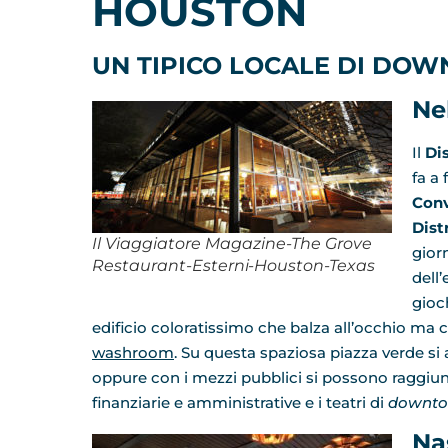
HOUSTON
UN TIPICO LOCALE DI DO
Ne
Il
Di
fa a
Conv
Dist
Il Viaggiatore Magazine-The Grove
gior
Restaurant-Esterni-Houston-Texas
dell
gioc
edificio coloratissimo che balza all’occhio ma ch
washroom
. Su questa spaziosa piazza verde si 
oppure con i mezzi pubblici si possono raggiunge
finanziarie e amministrative e i teatri di
downt
Na