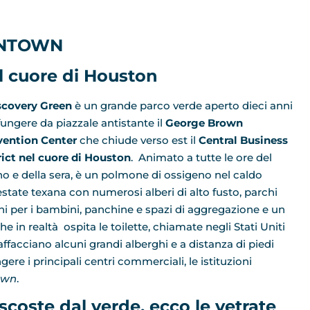
WNTOWN
l cuore di Houston
scovery Green
è un grande parco verde aperto dieci anni
 fungere da piazzale antistante il
George Brown
ention Center
che chiude verso est il
Central Business
rict nel cuore di Houston
. Animato a tutte le ore del
no e della sera, è un polmone di ossigeno nel caldo
’estate texana con numerosi alberi di alto fusto, parchi
hi per i bambini, panchine e spazi di aggregazione e un
e in realtà ospita le toilette, chiamate negli Stati Uniti
affacciano alcuni grandi alberghi e a distanza di piedi
re i principali centri commerciali, le istituzioni
own
.
scoste dal verde, ecco le vetrate