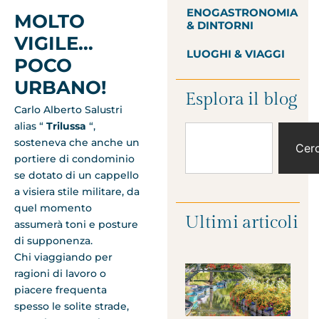
ENOGASTRONOMIA
MOLTO
& DINTORNI
VIGILE…
LUOGHI & VIAGGI
POCO
URBANO!
Esplora il blog
Carlo Alberto Salustri
alias “
Trilussa
“,
sosteneva che anche un
Cer
portiere di condominio
se dotato di un cappello
a visiera stile militare, da
quel momento
Ultimi articoli
assumerà toni e posture
di supponenza.
Chi viaggiando per
ragioni di lavoro o
piacere frequenta
spesso le solite strade,