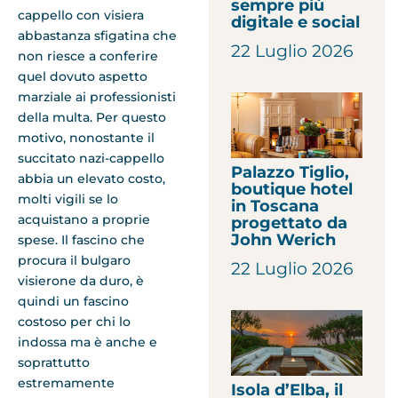
sempre più
cappello con visiera
digitale e social
abbastanza sfigatina che
22 Luglio 2026
non riesce a conferire
quel dovuto aspetto
marziale ai professionisti
della multa. Per questo
motivo, nonostante il
succitato nazi-cappello
Palazzo Tiglio,
abbia un elevato costo,
boutique hotel
molti vigili se lo
in Toscana
acquistano a proprie
progettato da
John Werich
spese. Il fascino che
procura il bulgaro
22 Luglio 2026
visierone da duro, è
quindi un fascino
costoso per chi lo
indossa ma è anche e
soprattutto
estremamente
Isola d’Elba, il