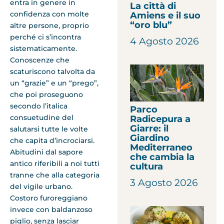
entra in genere in
La città di
confidenza con molte
Amiens e il suo
“oro blu”
altre persone, proprio
perché ci s’incontra
4 Agosto 2026
sistematicamente.
Conoscenze che
scaturiscono talvolta da
un “grazie” e un “prego”,
che poi proseguono
secondo l’italica
Parco
consuetudine del
Radicepura a
Giarre: il
salutarsi tutte le volte
Giardino
che capita d’incrociarsi.
Mediterraneo
Abitudini dal sapore
che cambia la
antico riferibili a noi tutti
cultura
tranne che alla categoria
3 Agosto 2026
del vigile urbano.
Costoro furoreggiano
invece con baldanzoso
piglio, senza lasciar