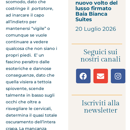
scomodo, dato che
nuovo volto del
lusso firmato
costringe il
portatore
,
Baia Bianca
ad inarcare il capo
Suites
all’indietro per
20 Luglio 2026
mantenersi “vigile” o
comunque se vuole
continuare a vedere
qualcosa che non siano i
Seguici sui
propri piedi. E’ un
nostri canali
fascino peraltro dalle
esoteriche e dannose
conseguenze, dato che
quella visiera a tettoia
spiovente, scende
talmente in basso sugli
Iscriviti alla
occhi che oltre a
risvegliare le cervicali,
newsletter
determina il quasi totale
oscuramento dell’intera
crapa. La mancanza