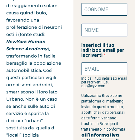
d’irraggiamento solare,
causa quindi buio,
favorendo una
proliferazione di neuroni
ostili (fonte studi:
NewYork
Human
Inserisci il tuo
Science Academy
),
indirizzo email per
iscriverti
trasformando in facile
bersaglio la popolazione
automobilistica. Così
questi particolari vigili
Indica il tuo indirizzo email
per iscriverti. Es.
ormai semi androidi,
abc@xyz.com
smarriscono il loro lato
Utilizziamo Brevo come
Urbano. Non è un caso
piattaforma di marketing.
se anche sulle auto di
Inviando questo modulo,
accetti che i dati personali
servizio è sparita la
da te forniti vengano
dicitura “urbani”
trasferiti a Brevo per il
sostituita da quella di
trattamento in conformità
all'Informativa
“locali” (polizia