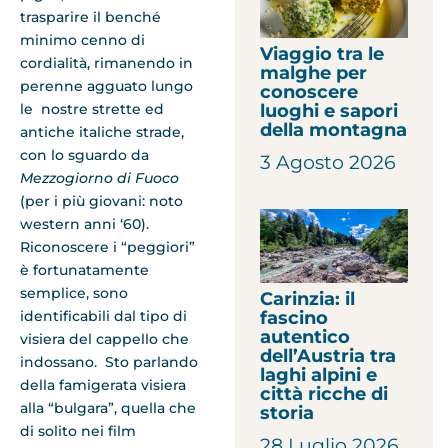
trasparire il benché
minimo cenno di
Viaggio tra le
cordialità, rimanendo in
malghe per
perenne agguato lungo
conoscere
le nostre strette ed
luoghi e sapori
della montagna
antiche italiche strade,
con lo sguardo da
3 Agosto 2026
Mezzogiorno di Fuoco
(per i più giovani: noto
western anni ‘60).
Riconoscere i “peggiori”
è fortunatamente
semplice, sono
Carinzia: il
fascino
identificabili dal tipo di
autentico
visiera del cappello che
dell’Austria tra
indossano. Sto parlando
laghi alpini e
della famigerata visiera
città ricche di
alla “bulgara”, quella che
storia
di solito nei film
28 Luglio 2026