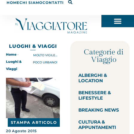
HOME
CHI SIAMO
CONTATTI
LUOGHI & VIAGGI
Categorie di
Home
-
MOLTO VIGILE…
Viaggio
Luoghi &
POCO URBANO!
Viaggi
ALBERGHI &
LOCATION
BENESSERE &
LIFESTYLE
BREAKING NEWS
CULTURA &
STAMPA ARTICOLO
APPUNTAMENTI
20 Agosto 2015