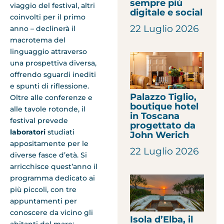
sempre più
viaggio del festival, altri
digitale e social
coinvolti per il primo
22 Luglio 2026
anno – declinerà il
macrotema del
linguaggio attraverso
una prospettiva diversa,
offrendo sguardi inediti
e spunti di riflessione.
Palazzo Tiglio,
Oltre alle conferenze e
boutique hotel
alle tavole rotonde, il
in Toscana
festival prevede
progettato da
laboratori
studiati
John Werich
appositamente per le
22 Luglio 2026
diverse fasce d’età. Si
arricchisce quest’anno il
programma dedicato ai
più piccoli, con tre
appuntamenti per
conoscere da vicino gli
Isola d’Elba, il
abitanti del mare;