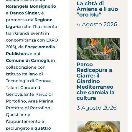
La città di
Rosangela Bonsignorio
Amiens e il suo
e
Danco Singer
, è
“oro blu”
promossa da
Regione
4 Agosto 2026
Liguria
(che l’ha inserita
tra i Grandi Eventi in
concomitanza con EXPO
2015), da
Encyclomedia
Publishers
e dal
Comune di Camogli
, in
Parco
collaborazione con
Radicepura a
Istituto Italiano di
Giarre: il
Giardino
Tecnologia di Genova,
Mediterraneo
Talent Garden di
che cambia la
Genova, Ente Parco di
cultura
Portofino, Area Marina
3 Agosto 2026
Protetta di Portofino.
Quest’anno
l’appuntamento è
prolungato a
quattro