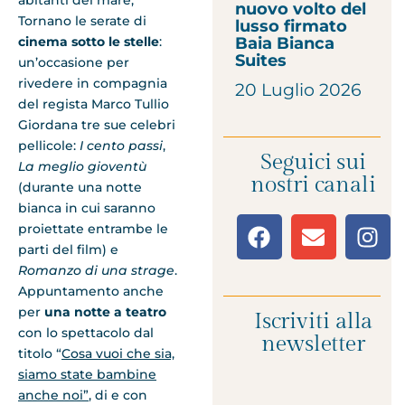
nuovo volto del
Tornano le serate di
lusso firmato
cinema sotto le stelle
:
Baia Bianca
Suites
un’occasione per
rivedere in compagnia
20 Luglio 2026
del regista Marco Tullio
Giordana tre sue celebri
pellicole:
I cento passi
,
Seguici sui
La meglio gioventù
nostri canali
(durante una notte
bianca in cui saranno
proiettate entrambe le
parti del film) e
Romanzo di una strage
.
Appuntamento anche
per
una notte a teatro
Iscriviti alla
con lo spettacolo dal
newsletter
titolo “
Cosa vuoi che sia,
siamo state bambine
anche noi”
, di e con