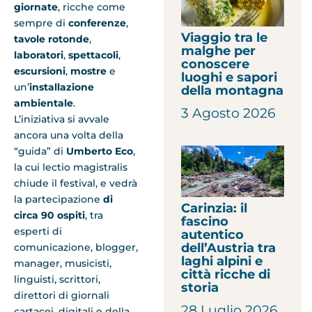
giornate
, ricche come
sempre
di
conferenze
,
Viaggio tra le
tavole rotonde
,
malghe per
laboratori
,
spettacoli
,
conoscere
escursioni
,
mostre
e
luoghi e sapori
un’
installazione
della montagna
ambientale
.
3 Agosto 2026
L’iniziativa si avvale
ancora una volta della
“guida” di
Umberto Eco
,
la cui lectio magistralis
chiude il festival, e vedrà
la partecipazione
di
Carinzia: il
circa 90 ospiti
, tra
fascino
esperti di
autentico
dell’Austria tra
comunicazione, blogger,
laghi alpini e
manager, musicisti,
città ricche di
linguisti, scrittori,
storia
direttori di giornali
28 Luglio 2026
cartacei, digitali e della