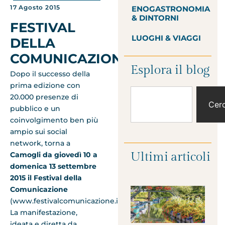
17 Agosto 2015
ENOGASTRONOMIA
& DINTORNI
FESTIVAL
LUOGHI & VIAGGI
DELLA
COMUNICAZIONE
Esplora il blog
Dopo il successo della
prima edizione con
20.000 presenze di
Cer
pubblico e un
coinvolgimento ben più
ampio sui social
network, torna a
Ultimi articoli
Camogli da giovedì 10 a
domenica 13 settembre
2015 il Festival della
Comunicazione
(www.festivalcomunicazione.it).
La manifestazione,
ideata e diretta da