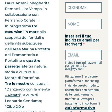
Laura Anzani, Margherita
Remotti, Lisa Vampa, in
collaborazione con
Fernando Coratelli.
In programma
tre
escursioni in mare
alla
Inserisci il tuo
scoperta dei fondali e
indirizzo email per
della vita subacquea
iscriverti
dell’Area Marina Protetta
del Promontorio di
Portofino e
quattro
Indica il tuo indirizzo email
passeggiate
tra natura,
per iscriverti. Es.
abc@xyz.com
storia e cultura sul
Utilizziamo Brevo come
Monte di Portofino.
piattaforma di marketing.
Tre le mostre
collaterali:
Inviando questo modulo,
“
Danzando con la mente
accetti che i dati personali
– Ritratti
”, a cura di
da te forniti vengano
trasferiti a Brevo per il
Leonardo Cendamo;
trattamento in conformità
“
Cibo 2.0 e
all'Informativa