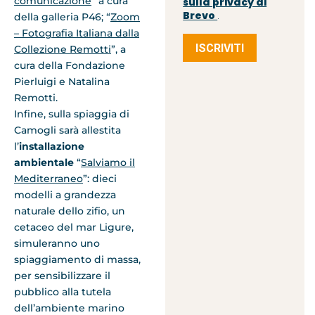
comunicazione
” a cura
sulla privacy di
Brevo
della galleria P46; “
Zoom
.
– Fotografia Italiana dalla
ISCRIVITI
Collezione Remotti
”, a
cura della Fondazione
Pierluigi e Natalina
Remotti.
Infine, sulla spiaggia di
Camogli sarà allestita
l’
installazione
ambientale
“
Salviamo il
Mediterraneo
”: dieci
modelli a grandezza
naturale dello zifio, un
cetaceo del mar Ligure,
simuleranno uno
spiaggiamento di massa,
per sensibilizzare il
pubblico alla tutela
dell’ambiente marino