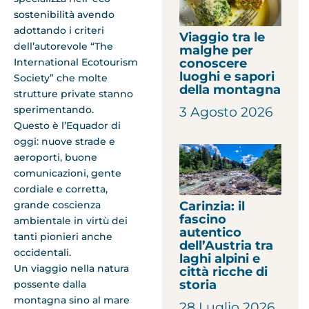
sostenibilità avendo
adottando i criteri
Viaggio tra le
dell’autorevole “The
malghe per
International Ecotourism
conoscere
luoghi e sapori
Society” che molte
della montagna
strutture private stanno
sperimentando.
3 Agosto 2026
Questo è l’Equador di
oggi: nuove strade e
aeroporti, buone
comunicazioni, gente
cordiale e corretta,
Carinzia: il
grande coscienza
fascino
ambientale in virtù dei
autentico
tanti pionieri anche
dell’Austria tra
occidentali.
laghi alpini e
Un viaggio nella natura
città ricche di
storia
possente dalla
montagna sino al mare
28 Luglio 2026