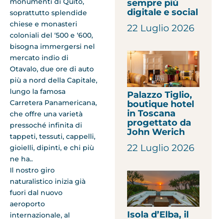
monumenti di Quito,
sempre più
digitale e social
soprattutto splendide
chiese e monasteri
22 Luglio 2026
coloniali del ‘500 e ‘600,
bisogna immergersi nel
mercato indio di
Otavalo, due ore di auto
più a nord della Capitale,
lungo la famosa
Palazzo Tiglio,
Carretera Panamericana,
boutique hotel
in Toscana
che offre una varietà
progettato da
pressoché infinita di
John Werich
tappeti, tessuti, cappelli,
22 Luglio 2026
gioielli, dipinti, e chi più
ne ha..
Il nostro giro
naturalistico inizia già
fuori dal nuovo
aeroporto
Isola d’Elba, il
internazionale, al