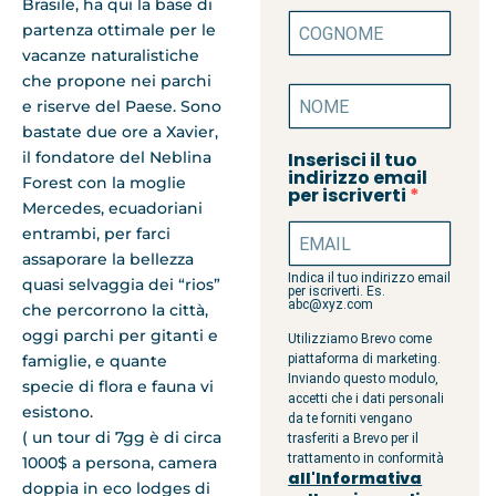
Brasile, ha qui la base di
partenza ottimale per le
vacanze naturalistiche
che propone nei parchi
e riserve del Paese. Sono
bastate due ore a Xavier,
il fondatore del Neblina
Inserisci il tuo
indirizzo email
Forest con la moglie
per iscriverti
Mercedes, ecuadoriani
entrambi, per farci
assaporare la bellezza
Indica il tuo indirizzo email
quasi selvaggia dei “rios”
per iscriverti. Es.
abc@xyz.com
che percorrono la città,
oggi parchi per gitanti e
Utilizziamo Brevo come
famiglie, e quante
piattaforma di marketing.
Inviando questo modulo,
specie di flora e fauna vi
accetti che i dati personali
esistono.
da te forniti vengano
( un tour di 7gg è di circa
trasferiti a Brevo per il
trattamento in conformità
1000$ a persona, camera
all'Informativa
doppia in eco lodges di