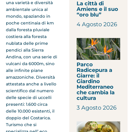
una varietà e diversità
La città di
Amiens e il suo
ambientale unica al
“oro blu”
mondo, spaziando in
poche centinaia di km
4 Agosto 2026
dalla foresta pluviale
costiera alla foresta
nublata delle prime
pendici alla Sierra
Andina, con una serie di
vulcani da 6000m, sino
Parco
Radicepura a
alle infinite piane
Giarre: il
amazzoniche. Diversità
Giardino
attestata anche a livello
Mediterraneo
scientifico dal numero
che cambia la
delle specie di uccelli
cultura
presenti: 1.600 circa
3 Agosto 2026
delle 10.000 esistenti, il
doppio del Costarica.
Turismo che si
specializza nell’ eco