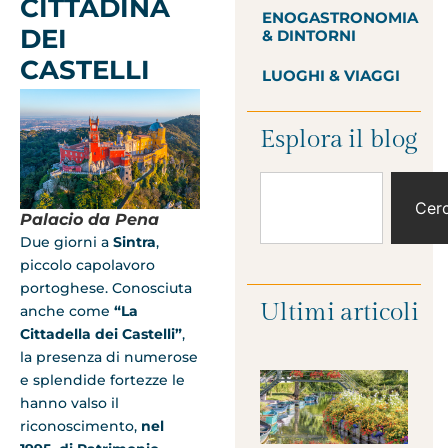
CITTADINA
ENOGASTRONOMIA
DEI
& DINTORNI
CASTELLI
LUOGHI & VIAGGI
Esplora il blog
Cer
Palacio da Pena
Due giorni a
Sintra
,
piccolo capolavoro
portoghese. Conosciuta
Ultimi articoli
anche come
“La
Cittadella dei Castelli”
,
la presenza di numerose
e splendide fortezze le
hanno valso il
riconoscimento,
nel