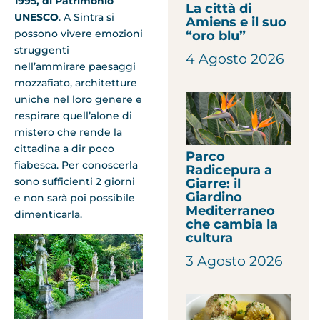
1995, di
Patrimonio
La città di
UNESCO
. A Sintra si
Amiens e il suo
possono vivere emozioni
“oro blu”
struggenti
4 Agosto 2026
nell’ammirare paesaggi
mozzafiato, architetture
uniche nel loro genere e
respirare quell’alone di
mistero che rende la
cittadina a dir poco
Parco
fiabesca. Per conoscerla
Radicepura a
sono sufficienti 2 giorni
Giarre: il
Giardino
e non sarà poi possibile
Mediterraneo
dimenticarla.
che cambia la
cultura
3 Agosto 2026