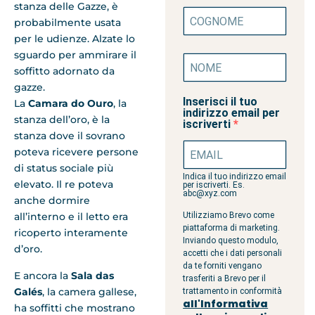
stanza delle Gazze, è
probabilmente usata
per le udienze. Alzate lo
sguardo per ammirare il
soffitto adornato da
gazze.
Inserisci il tuo
La
Camara do Ouro
, la
indirizzo email per
stanza dell’oro, è la
iscriverti
stanza dove il sovrano
poteva ricevere persone
di status sociale più
Indica il tuo indirizzo email
elevato. Il re poteva
per iscriverti. Es.
abc@xyz.com
anche dormire
Utilizziamo Brevo come
all’interno e il letto era
piattaforma di marketing.
ricoperto interamente
Inviando questo modulo,
d’oro.
accetti che i dati personali
da te forniti vengano
E ancora la
Sala das
trasferiti a Brevo per il
Galés
, la camera gallese,
trattamento in conformità
all'Informativa
ha soffitti che mostrano