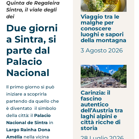
Quinta de Regaleira
Sintra, il viale degli
Viaggio tra le
dei
malghe per
Due giorni
conoscere
luoghi e sapori
a Sintra, si
della montagna
parte dal
3 Agosto 2026
Palacio
Nacional
Il primo giorno si può
Carinzia: il
iniziare a scoprirla
fascino
partendo da quello che
autentico
è diventato il simbolo
dell’Austria tra
della città: il
Palacio
laghi alpini e
città ricche di
Nacional de Sintra
in
storia
Largo Rainha Dona
Amélia
nella vicina
28 Luglio 2026