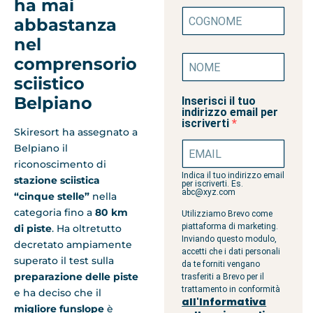
ha mai
abbastanza
nel
comprensorio
sciistico
Belpiano
Inserisci il tuo
indirizzo email per
iscriverti
Skiresort ha assegnato a
Belpiano il
riconoscimento di
Indica il tuo indirizzo email
stazione sciistica
per iscriverti. Es.
abc@xyz.com
“cinque stelle”
nella
categoria fino a
80 km
Utilizziamo Brevo come
piattaforma di marketing.
di piste
. Ha oltretutto
Inviando questo modulo,
decretato ampiamente
accetti che i dati personali
superato il test sulla
da te forniti vengano
preparazione delle piste
trasferiti a Brevo per il
trattamento in conformità
e ha deciso che il
all'Informativa
migliore funslope
è