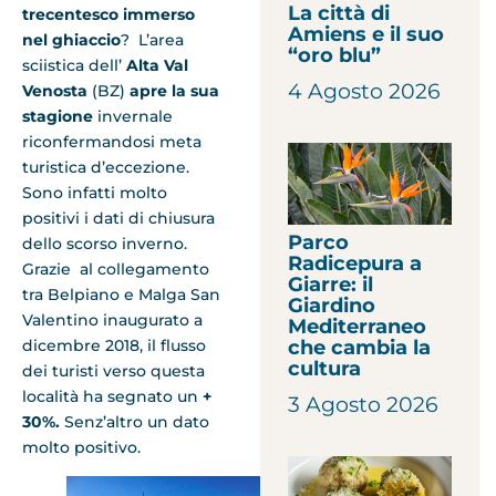
La città di
trecentesco immerso
Amiens e il suo
nel ghiaccio
? L’area
“oro blu”
sciistica dell’
Alta Val
4 Agosto 2026
Venosta
(BZ)
apre la sua
stagione
invernale
riconfermandosi meta
turistica d’eccezione.
Sono infatti molto
positivi i dati di chiusura
Parco
dello scorso inverno.
Radicepura a
Grazie al collegamento
Giarre: il
tra Belpiano e Malga San
Giardino
Valentino inaugurato a
Mediterraneo
dicembre 2018, il flusso
che cambia la
cultura
dei turisti verso questa
località ha segnato un
+
3 Agosto 2026
30%.
Senz’altro un dato
molto positivo.