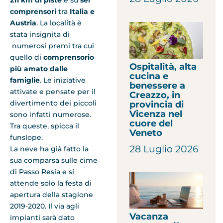
211 km di piste
e su
sei
comprensori
tra
Italia e
Austria
. La località è
stata insignita di
numerosi premi tra cui
quello di
comprensorio
Ospitalità, alta
più amato dalle
cucina e
famiglie
. Le iniziative
benessere a
attivate e pensate per il
Creazzo, in
divertimento dei piccoli
provincia di
Vicenza nel
sono infatti numerose.
cuore del
Tra queste, spicca il
Veneto
funslope.
28 Luglio 2026
La neve ha già fatto la
sua comparsa sulle cime
di Passo Resia e si
attende solo la festa di
apertura della stagione
2019-2020. Il via agli
Vacanza
impianti sarà dato