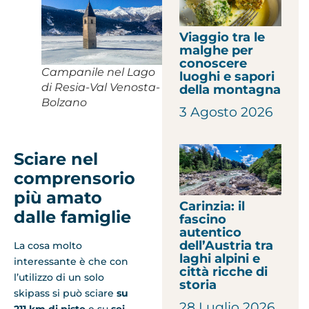
Viaggio tra le
malghe per
conoscere
Campanile nel Lago
luoghi e sapori
di Resia-Val Venosta-
della montagna
Bolzano
3 Agosto 2026
Sciare nel
comprensorio
più amato
Carinzia: il
dalle famiglie
fascino
autentico
dell’Austria tra
La cosa molto
laghi alpini e
interessante è che con
città ricche di
l’utilizzo di un solo
storia
skipass si può sciare
su
28 Luglio 2026