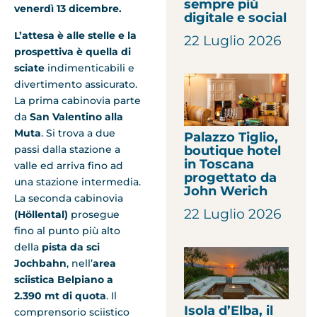
sempre più
venerdì 13 dicembre.
digitale e social
L’attesa è alle stelle e la
22 Luglio 2026
prospettiva è quella di
sciate
indimenticabili e
divertimento assicurato.
La prima cabinovia parte
da
San Valentino alla
Muta
. Si trova a due
Palazzo Tiglio,
passi dalla stazione a
boutique hotel
in Toscana
valle ed arriva fino ad
progettato da
una stazione intermedia.
John Werich
La seconda cabinovia
22 Luglio 2026
(Höllental)
prosegue
fino al punto più alto
della
pista da sci
Jochbahn
, nell’
area
sciistica Belpiano a
2.390 mt di quota
. Il
Isola d’Elba, il
comprensorio sciistico