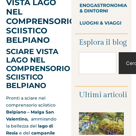
VISTA LAGO
ENOGASTRONOMIA
NEL
& DINTORNI
COMPRENSORIO
LUOGHI & VIAGGI
SCIISTICO
BELPIANO
Esplora il blog
SCIARE VISTA
LAGO NEL
Cer
COMPRENSORIO
SCIISTICO
BELPIANO
Ultimi articoli
Pronti a sciare nel
comprensorio sciistico
Belpiano – Malga San
Valentino,
ammirando
la bellezza del
lago di
Resia
e del
campanile