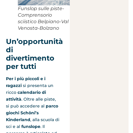
Funslop sulle piste-
Comprensorio
sciistico Belpiano-Val
Venosta-Bolzano
Un’opportunità
di
divertimento
per tutti
Per i più piccoli
e i
ragazzi
si presenta un
ricco
calendario di
attività
. Oltre alle piste,
si può accedere al
parco
giochi Schöni’s
Kinderland
, alla scuola di
sci e al
funslope
. Il