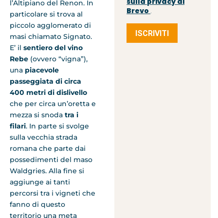
sulla privacy di
l’Altipiano del Renon. In
Brevo
.
particolare si trova al
piccolo agglomerato di
ISCRIVITI
masi chiamato Signato.
E’ il
sentiero del vino
Rebe
(ovvero “vigna”),
una
piacevole
passeggiata di circa
400 metri di dislivello
che per circa un’oretta e
mezza si snoda
tra i
filari
. In parte si svolge
sulla vecchia strada
romana che parte dai
possedimenti del maso
Waldgries. Alla fine si
aggiunge ai tanti
percorsi tra i vigneti che
fanno di questo
territorio una meta