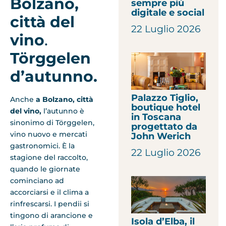
Bolzano,
sempre più
digitale e social
città del
22 Luglio 2026
vino
.
Törggelen
d’autunno.
Palazzo Tiglio,
Anche
a Bolzano, città
boutique hotel
del vino,
l’autunno è
in Toscana
sinonimo di Törggelen,
progettato da
vino nuovo e mercati
John Werich
gastronomici. È la
22 Luglio 2026
stagione del raccolto,
quando le giornate
cominciano ad
accorciarsi e il clima a
rinfrescarsi. I pendii si
tingono di arancione e
Isola d’Elba, il