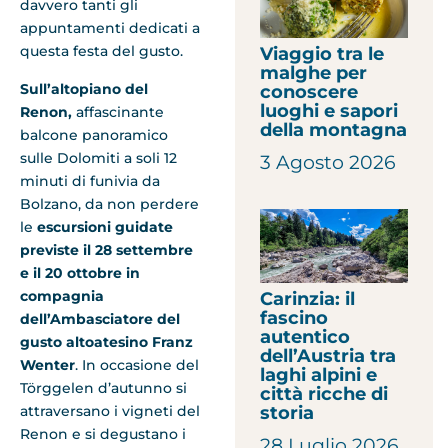
davvero tanti gli
appuntamenti dedicati a
questa festa del gusto.
Viaggio tra le
malghe per
Sull’altopiano del
conoscere
luoghi e sapori
Renon,
affascinante
della montagna
balcone panoramico
sulle Dolomiti a soli 12
3 Agosto 2026
minuti di funivia da
Bolzano, da non perdere
le
escursioni guidate
previste il 28 settembre
e il 20 ottobre in
compagnia
Carinzia: il
fascino
dell’Ambasciatore del
autentico
gusto altoatesino Franz
dell’Austria tra
Wenter
. In occasione del
laghi alpini e
Törggelen d’autunno si
città ricche di
attraversano i vigneti del
storia
Renon e si degustano i
28 Luglio 2026