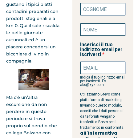
gustano i tipici piatti
contadini preparati con
prodotti stagionali e a
km 0. Qui il sole riscalda
le belle giornate
autunnali ed è un
Inserisci il tuo
piacere concedersi un
indirizzo email per
bicchiere di vino in
iscriverti
compagnia!
Indica il tuo indirizzo email
per iscriverti. Es.
abc@xyz.com
Utilizziamo Brevo come
Ma c’è un’altra
piattaforma di marketing.
escursione da non
Inviando questo modulo,
perdere in questo
accetti che i dati personali
da te forniti vengano
periodo e si trova
trasferiti a Brevo per il
proprio sul pendio che
trattamento in conformità
collega Bolzano con
all'Informativa