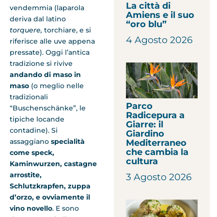
La città di
vendemmia (laparola
Amiens e il suo
deriva dal latino
“oro blu”
torquere,
torchiare, e si
4 Agosto 2026
riferisce alle uve appena
pressate). Oggi l’antica
tradizione si rivive
andando di maso in
maso
(o meglio nelle
tradizionali
Parco
“Buschenschänke”, le
Radicepura a
tipiche locande
Giarre: il
contadine). Si
Giardino
assaggiano
specialità
Mediterraneo
che cambia la
come speck,
cultura
Kaminwurzen, castagne
arrostite,
3 Agosto 2026
Schlutzkrapfen, zuppa
d’orzo, e ovviamente il
vino novello
. E sono