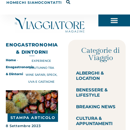
HOME
CHI SIAMO
CONTATTI
ENOGASTRONOMIA
Categorie di
& DINTORNI
Viaggio
Home
-
EXPERIENCE
Enogastronomia
D’AUTUNNO TRA
ALBERGHI &
& Dintorni
WINE SAFARI, SPECK,
LOCATION
UVA E CASTAGNE
BENESSERE &
LIFESTYLE
BREAKING NEWS
STAMPA ARTICOLO
CULTURA &
APPUNTAMENTI
8 Settembre 2023