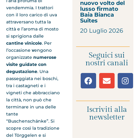
l’aria profuma di
nuovo volto del
vendemmia. I trattori
lusso firmato
Baia Bianca
con il loro carico di uva
Suites
attraversano tutta la
città e l’aroma di mosto
20 Luglio 2026
si sprigiona dalle
cantine vinicole
. Per
l’occasione
v
engono
Seguici sui
organizzate
numerose
nostri canali
visite guidate con
degustazione
. Una
passeggiata nei boschi,
tra i castagneti e i
vigneti che abbracciano
la città, non può che
terminare in una delle
Iscriviti alla
tante
newsletter
“Buschenschänke”. Si
scopre così la tradizione
del Törggelen e si