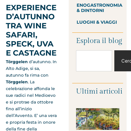
ENOGASTRONOMIA
EXPERIENCE
& DINTORNI
D’AUTUNNO
LUOGHI & VIAGGI
TRA WINE
SAFARI,
Esplora il blog
SPECK, UVA
E CASTAGNE
Cer
Törggelen
d’autunno. In
Alto Adige, si sa,
autunno fa rima con
Törggelen
. La
celebrazione affonda le
Ultimi articoli
sue radici nel Medioevo
e si protrae da ottobre
fino all’inizio
dell’Avvento. E’ una vera
e propria festa in onore
della fine della