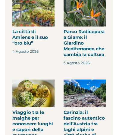
La città di
Parco Radicepura
Amiens e il suo
a Giarre: il
“oro blu”
Giardino
Mediterraneo che
4 Agosto 2026
cambia la cultura
3 Agosto 2026
Viaggio tra le
Carinzia: il
malghe per
fascino autentico
conoscere luoghi
dell’Austria tra
e sapori della
laghi alpini e