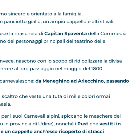
o sincero e orientato alla famiglia.
nciotto giallo, un ampio cappello e alti stivali.
nvece la maschera di
Capitan Spaventa
della Commedia
uno dei personaggi principali del teatrino delle
 invece, nascono con lo scopo di ridicolizzare la divisa
errore al loro passaggio nel maggio del 1800.
 carnevalesche:
da Meneghino ad Arlecchino, passando
caltro che veste una tuta di mille colori ormai
asia.
per i suoi Carnevali alpini, spiccano le maschere dei
u in provincia di Udine), nonché i
Pust
che
vestiti in
i e un cappello anch’esso ricoperto di stracci