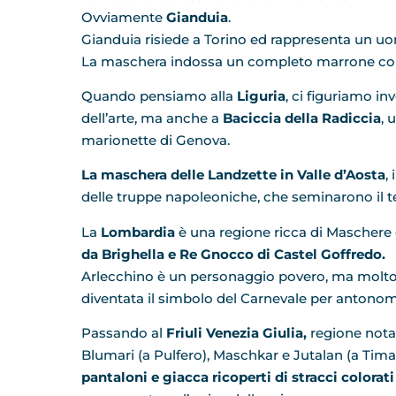
Ovviamente
Gianduia
.
Gianduia risiede a Torino ed rappresenta un uom
La maschera indossa un completo marrone con pa
Quando pensiamo alla
Liguria
, ci figuriamo i
dell’arte, ma anche a
Baciccia della Radiccia
, 
marionette di Genova.
La maschera delle Landzette in Valle d’Aosta
,
delle truppe napoleoniche, che seminarono il t
La
Lombardia
è una regione ricca di Maschere
da Brighella e Re Gnocco di Castel Goffredo.
Arlecchino è un personaggio povero, ma molto s
diventata il simbolo del Carnevale per antonom
Passando al
Friuli Venezia Giulia,
regione nota 
Blumari (a Pulfero), Maschkar e Jutalan (a Tima
pantaloni e giacca ricoperti di stracci colorat