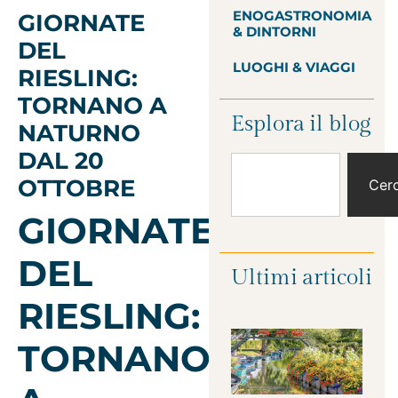
ENOGASTRONOMIA
GIORNATE
& DINTORNI
DEL
LUOGHI & VIAGGI
RIESLING:
TORNANO A
Esplora il blog
NATURNO
DAL 20
OTTOBRE
Cer
GIORNATE
DEL
Ultimi articoli
RIESLING:
TORNANO