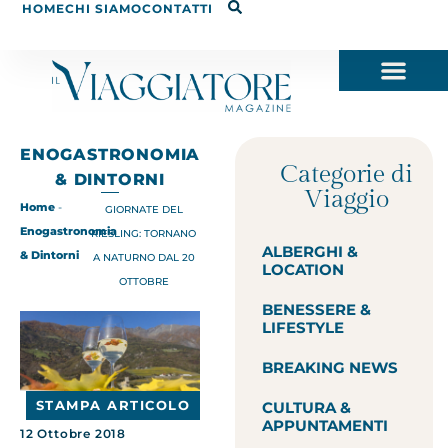
HOME
CHI SIAMO
CONTATTI
ENOGASTRONOMIA
Categorie di
& DINTORNI
Viaggio
Home
-
GIORNATE DEL
Enogastronomia
RIESLING: TORNANO
ALBERGHI &
& Dintorni
A NATURNO DAL 20
LOCATION
OTTOBRE
BENESSERE &
LIFESTYLE
BREAKING NEWS
STAMPA ARTICOLO
CULTURA &
APPUNTAMENTI
12 Ottobre 2018