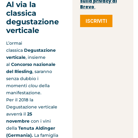
sulla privacy di
Al via la
Brevo
.
classica
degustazione
ISCRIVITI
verticale
L’ormai
classica
Degustazione
verticale
, insieme
al
Concorso nazionale
del Riesling
, saranno
senza dubbio i
momenti
clou
della
manifestazione.
Per il 2018 la
Degustazione verticale
avverrà il
25
novembre
con i vini
della
Tenuta Aldinger
(Germania).
La famiglia