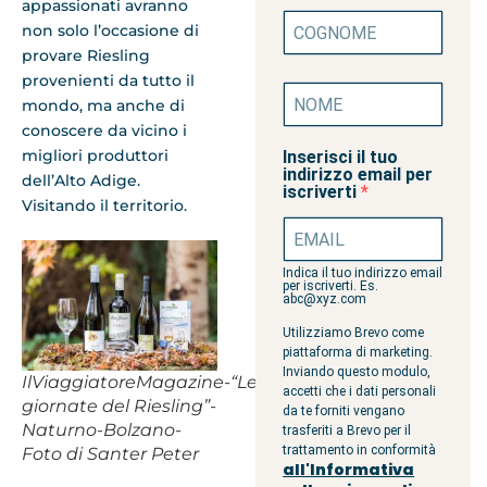
appassionati avranno
non solo l’occasione di
provare Riesling
provenienti da tutto il
mondo, ma anche di
conoscere da vicino i
migliori produttori
Inserisci il tuo
indirizzo email per
dell’Alto Adige.
iscriverti
Visitando il territorio.
Indica il tuo indirizzo email
per iscriverti. Es.
abc@xyz.com
Utilizziamo Brevo come
piattaforma di marketing.
Inviando questo modulo,
IlViaggiatoreMagazine-“Le
accetti che i dati personali
giornate del Riesling”-
da te forniti vengano
Naturno-Bolzano-
trasferiti a Brevo per il
trattamento in conformità
Foto di Santer Peter
all'Informativa