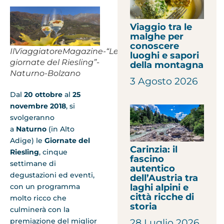
Viaggio tra le
malghe per
conoscere
IlViaggiatoreMagazine-“Le
luoghi e sapori
giornate del Riesling”-
della montagna
Naturno-Bolzano
3 Agosto 2026
Dal
20 ottobre
al
25
novembre 2018
, si
svolgeranno
a
Naturno
(in Alto
Adige) le
Giornate del
Carinzia: il
Riesling
, cinque
fascino
settimane di
autentico
degustazioni ed eventi,
dell’Austria tra
laghi alpini e
con un programma
città ricche di
molto ricco che
storia
culminerà con la
premiazione del miglior
28 Luglio 2026