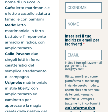
nome di un uccello
Gufo:
letto matrimoniale
e letto a castello adatta a
famiglie con bambini
Merlo:
letto
matrimoniale in ferro
Inserisci il tuo
battuto e l’ imponente
indirizzo email per
armadio in radica, con
iscriverti
ampio terrazzo
Gallo-Pavone:
due
singoli letti in ferro,
Indica il tuo indirizzo email
caratteristici del
per iscriverti. Es.
abc@xyz.com
semplice arredamento
di campagna
Utilizziamo Brevo come
piattaforma di marketing.
Usignolo:
matrimoniale
Inviando questo modulo,
in stile liberty, con
accetti che i dati personali
ampio terrazzo ed il
da te forniti vengano
trasferiti a Brevo per il
caminetto per
trattamento in conformità
apprezzare la magia
all'Informativa
creata dalle nebbie del