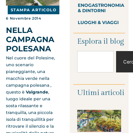
ENOGASTRONOMIA
STAMPA ARTICOLO
& DINTORNI
6 Novembre 2014
LUOGHI & VIAGGI
NELLA
CAMPAGNA
Esplora il blog
POLESANA
Nel cuore del Polesine,
Cer
uno scenario
pianeggiante, una
macchia verde nella
campagna polesana ,
Ultimi articoli
questo è
Valgrande
,
luogo ideale per una
sosta rilassante e
tranquilla, una piccola
isola di tranquillità per
ritrovare il silenzio e la
musicalità della natura.