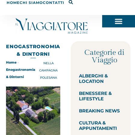
HOME
CHI SIAMO
CONTATTI
ENOGASTRONOMIA
Categorie di
& DINTORNI
Viaggio
Home
-
NELLA
Enogastronomia
CAMPAGNA
ALBERGHI &
& Dintorni
POLESANA
LOCATION
BENESSERE &
LIFESTYLE
BREAKING NEWS
CULTURA &
APPUNTAMENTI