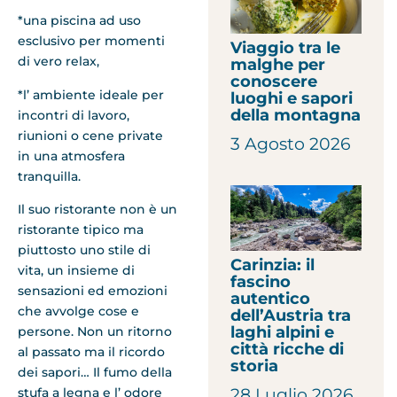
*una piscina ad uso
esclusivo per momenti
Viaggio tra le
di vero relax,
malghe per
conoscere
*l’ ambiente ideale per
luoghi e sapori
della montagna
incontri di lavoro,
riunioni o cene private
3 Agosto 2026
in una atmosfera
tranquilla.
Il suo ristorante non
è un
ristorante tipico ma
piuttosto uno stile di
Carinzia: il
vita, un insieme di
fascino
sensazioni ed emozioni
autentico
che avvolge cose e
dell’Austria tra
laghi alpini e
persone. Non un ritorno
città ricche di
al passato ma il ricordo
storia
dei sapori… Il fumo della
28 Luglio 2026
stufa a legna e l’ odore