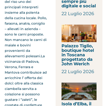
sempre più
del riso uno dei
digitale e social
principali interpreti
insieme alla polenta
22 Luglio 2026
della cucina locale. Pollo,
faraona, anatra, coniglio
– allevati in azienda –
sono le carni proposte.
Non mancano le carni di
maiale e bovini
Palazzo Tiglio,
boutique hotel
provenienti da
in Toscana
allevamenti polesani.La
progettato da
vicinanza di Padova,
John Werich
Verona, Ferrara e
22 Luglio 2026
Mantova contribuisce ad
arricchire l’ offerta dei
dolci: oltre alla classica
ciambella servita a
colazione si possono
gustare i “zaleti”, le
Isola d’Elba, il
crostate di confetture