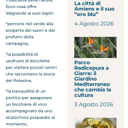
La città di
Ecco cosa offre
Amiens e il suo
Valgrande ai suoi ospiti:
“oro blu”
4 Agosto 2026
*percorsi nel verde alla
scoperta dei suoni e dei
profumi della
campagna,
*la possibilità di
usufruire di biciclette
Parco
per visitare piccoli centri
Radicepura a
Giarre: il
che raccontano la storia
Giardino
del Polesine,
Mediterraneo
che cambia la
*la tranquillità di un
cultura
portico per assaporare
3 Agosto 2026
un bicchiere di vino
accompagnato da uno
stuzzichino preparato al
momento,