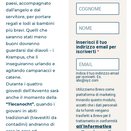
paesi, accompagnato
dall’angelo e dal
servitore, per portare
regali e lodi ai bambini
più bravi. Quelli che
saranno stati meno
Inserisci il tuo
buoni dovranno
indirizzo email per
guardarsi dai diavoli – i
iscriverti
Krampus, che li
inseguiranno urlando e
agitando campanacci e
Indica il tuo indirizzo email
catene.
per iscriverti. Es.
abc@xyz.com
Durante i quattro
Utilizziamo Brevo come
giovedì dell’Avvento sarà
piattaforma di marketing.
anche il momento della
Inviando questo modulo,
“Tlecanocht”
, quando i
accetti che i dati personali
giovani in abiti
da te forniti vengano
trasferiti a Brevo per il
tradizionali (travestiti da
trattamento in conformità
contadini) andranno di
all'Informativa