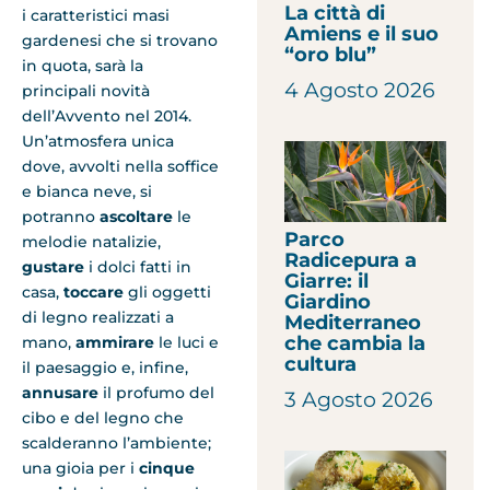
La città di
i caratteristici masi
Amiens e il suo
gardenesi che si trovano
“oro blu”
in quota, sarà la
4 Agosto 2026
principali novità
dell’Avvento nel 2014.
Un’atmosfera unica
dove, avvolti nella soffice
e bianca neve, si
potranno
ascoltare
le
Parco
melodie natalizie,
Radicepura a
gustare
i dolci fatti in
Giarre: il
casa,
toccare
gli oggetti
Giardino
di legno realizzati a
Mediterraneo
che cambia la
mano,
ammirare
le luci e
cultura
il paesaggio e, infine,
annusare
il profumo del
3 Agosto 2026
cibo e del legno che
scalderanno l’ambiente;
una gioia per i
cinque