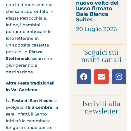
nuovo volto del
uno in dimensioni reali
lusso firmato
che sarà approntato in
Baia Bianca
Piazza Parrocchiale.
Suites
Infine, i bambini
20 Luglio 2026
potranno imbucare le
loro letterine in
un’apposita cassetta
Seguici sui
postale, in
Piazza
nostri canali
Stetteneck,
sicuri che
giungeranno a
destinazione.
Altre Feste tradizionali
in Val Gardena
La
Festa di San Nicolò
si
Iscriviti alla
svolgerà il
5 dicembre
; la
newsletter
sera, infatti, il Santo
inizierà la camminata
lungo le strade dei tre