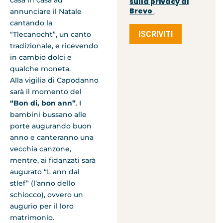
casa in casa ad
sulla privacy di
Brevo
annunciare il Natale
.
cantando la
ISCRIVITI
“Tlecanocht”, un canto
tradizionale, e ricevendo
in cambio dolci e
qualche moneta.
Alla vigilia di Capodanno
sarà il momento del
“Bon di, bon ann”
. I
bambini bussano alle
porte augurando buon
anno e canteranno una
vecchia canzone,
mentre, ai fidanzati sarà
augurato “L ann dal
stlef” (l’anno dello
schiocco), ovvero un
augurio per il loro
matrimonio.