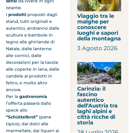
sensi
da vivere in ogni
istante.
I
prodotti
proposti dagli
Viaggio tra le
malghe per
stand, tutti originali e
conoscere
autentici, andranno dalle
luoghi e sapori
sculture e bambole in
della montagna
legno alle ghirlande di
3 Agosto 2026
Natale, dalle lanterne
alle cornici, dalle
decorazioni per la tavola
alle coperte in lana, dalle
candele ai prodotti in
feltro, e molto altro
Carinzia: il
ancora.
fascino
Per la
gastronomia
autentico
l’offerta passerà dallo
dell’Austria tra
speck allo
laghi alpini e
città ricche di
“Schüttelbrot”
(pane
storia
tipico), dai dolci alle
marmellate, dai liquori ai
28 Luglio 2026