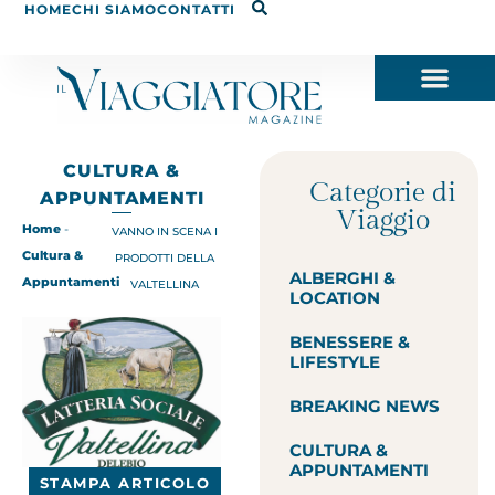
HOME
CHI SIAMO
CONTATTI
CULTURA &
Categorie di
APPUNTAMENTI
Viaggio
Home
-
VANNO IN SCENA I
Cultura &
PRODOTTI DELLA
ALBERGHI &
Appuntamenti
VALTELLINA
LOCATION
BENESSERE &
LIFESTYLE
BREAKING NEWS
CULTURA &
APPUNTAMENTI
STAMPA ARTICOLO