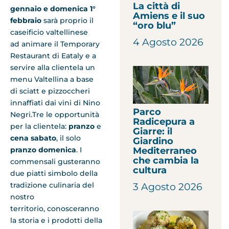
La città di
gennaio e domenica 1°
Amiens e il suo
febbraio
sarà proprio il
“oro blu”
caseificio valtellinese
4 Agosto 2026
ad animare il Temporary
Restaurant di Eataly e a
servire alla clientela un
menu Valtellina a base
di sciatt e pizzoccheri
innaffiati dai vini di Nino
Parco
Negri.Tre le opportunità
Radicepura a
per la clientela:
pranzo
e
Giarre: il
cena sabato
, il solo
Giardino
Mediterraneo
pranzo domenica
. I
che cambia la
commensali gusteranno
cultura
due piatti simbolo della
tradizione culinaria del
3 Agosto 2026
nostro
territorio, conosceranno
la storia e i prodotti della