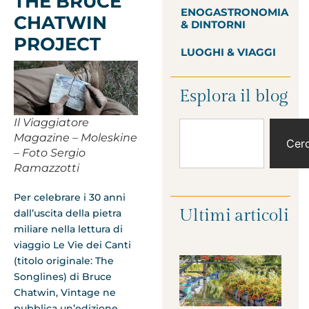
THE BRUCE
ENOGASTRONOMIA
CHATWIN
& DINTORNI
PROJECT
LUOGHI & VIAGGI
Esplora il blog
Il Viaggiatore
Magazine – Moleskine
Cer
– Foto Sergio
Ramazzotti
Per celebrare i 30 anni
Ultimi articoli
dall’uscita della pietra
miliare nella lettura di
viaggio Le Vie dei Canti
(titolo originale: The
Songlines) di Bruce
Chatwin, Vintage ne
pubblica un’edizione