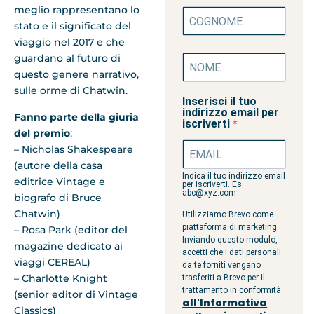
meglio rappresentano lo
stato e il significato del
viaggio nel 2017 e che
guardano al futuro di
questo genere narrativo,
sulle orme di Chatwin.
Inserisci il tuo
indirizzo email per
Fanno parte della giuria
iscriverti
del premio
:
– Nicholas Shakespeare
(autore della casa
Indica il tuo indirizzo email
editrice Vintage e
per iscriverti. Es.
abc@xyz.com
biografo di Bruce
Chatwin)
Utilizziamo Brevo come
piattaforma di marketing.
– Rosa Park (editor del
Inviando questo modulo,
magazine dedicato ai
accetti che i dati personali
viaggi CEREAL)
da te forniti vengano
– Charlotte Knight
trasferiti a Brevo per il
trattamento in conformità
(senior editor di Vintage
all'Informativa
Classics)