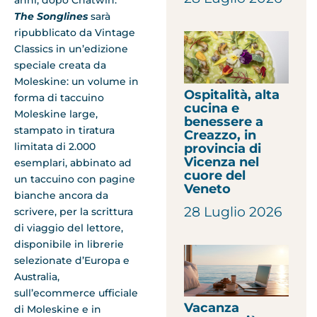
anni, dopo Chatwin.
The Songlines
sarà
ripubblicato da Vintage
Classics in un’edizione
speciale creata da
Moleskine: un volume in
Ospitalità, alta
forma di taccuino
cucina e
Moleskine large,
benessere a
stampato in tiratura
Creazzo, in
limitata di 2.000
provincia di
Vicenza nel
esemplari, abbinato ad
cuore del
un taccuino con pagine
Veneto
bianche ancora da
28 Luglio 2026
scrivere, per la scrittura
di viaggio del lettore,
disponibile in librerie
selezionate d’Europa e
Australia,
sull’ecommerce ufficiale
Vacanza
di Moleskine e in