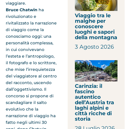
viaggiare.
Bruce Chatwin
ha
Viaggio tra le
rivoluzionato e
malghe per
rivitalizzato la narrazione
conoscere
di viaggio come la
luoghi e sapori
conosciamo
oggi
: una
della montagna
personalità complessa,
3 Agosto 2026
in cui convivevano
l’esteta e l’antropologo,
il fotografo e lo scrittore,
che mise l’irrequietezza
del viaggiatore al centro
del racconto, uscendo
Carinzia: il
dall’oggettivismo. Il
fascino
concorso si propone di
autentico
dell’Austria tra
scandagliare il salto
laghi alpini e
evolutivo che la
città ricche di
narrazione di viaggio ha
storia
fatto negli ultimi 30
28 Luglio 2026