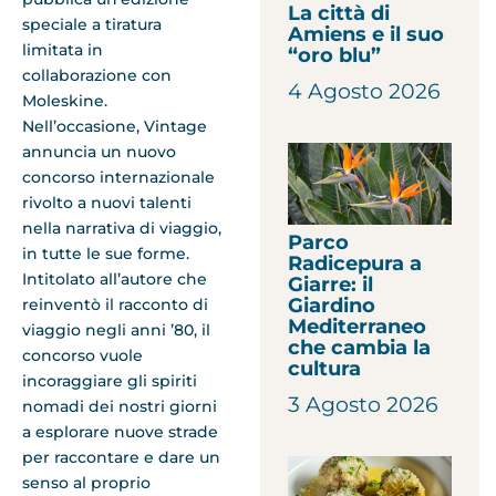
La città di
speciale a tiratura
Amiens e il suo
limitata in
“oro blu”
collaborazione con
4 Agosto 2026
Moleskine.
Nell’occasione, Vintage
annuncia un nuovo
concorso internazionale
rivolto a nuovi talenti
nella narrativa di viaggio,
Parco
in tutte le sue forme.
Radicepura a
Intitolato all’autore che
Giarre: il
Giardino
reinventò il racconto di
Mediterraneo
viaggio negli anni ’80, il
che cambia la
concorso vuole
cultura
incoraggiare gli spiriti
3 Agosto 2026
nomadi dei nostri giorni
a esplorare nuove strade
per raccontare e dare un
senso al proprio