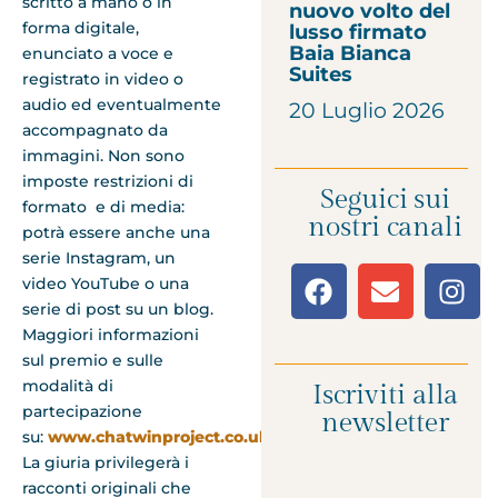
scritto a mano o in
nuovo volto del
forma digitale,
lusso firmato
Baia Bianca
enunciato a voce e
Suites
registrato in video o
audio ed eventualmente
20 Luglio 2026
accompagnato da
immagini. Non sono
imposte restrizioni di
Seguici sui
formato e di media:
nostri canali
potrà essere anche una
serie Instagram, un
video YouTube o una
serie di post su un blog.
Maggiori informazioni
sul premio e sulle
modalità di
Iscriviti alla
partecipazione
newsletter
su:
www.chatwinproject.co.uk
.
La giuria privilegerà i
racconti originali che