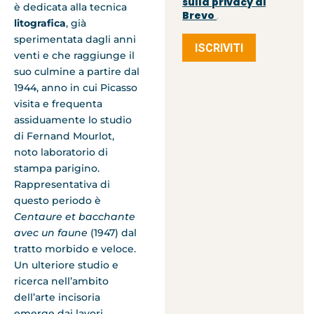
sulla privacy di
è dedicata alla tecnica
Brevo
.
litografica
, già
sperimentata dagli anni
ISCRIVITI
venti e che raggiunge il
suo culmine a partire dal
1944, anno in cui Picasso
visita e frequenta
assiduamente lo studio
di Fernand Mourlot,
noto laboratorio di
stampa parigino.
Rappresentativa di
questo periodo è
Centaure et bacchante
avec un faune
(1947) dal
tratto morbido e veloce.
Un ulteriore studio e
ricerca nell’ambito
dell’arte incisoria
emerge dai lavori