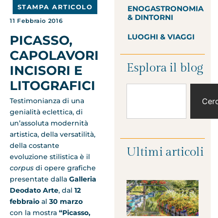
STAMPA ARTICOLO
ENOGASTRONOMIA
& DINTORNI
11 Febbraio 2016
LUOGHI & VIAGGI
PICASSO,
CAPOLAVORI
Esplora il blog
INCISORI E
LITOGRAFICI
Testimonianza di una
Cer
genialità eclettica, di
un’assoluta modernità
artistica, della versatilità,
della costante
Ultimi articoli
evoluzione stilistica è il
corpus
di opere grafiche
presentate dalla
Galleria
Deodato Arte
, dal
12
febbraio
al
30 marzo
con la mostra
“Picasso,