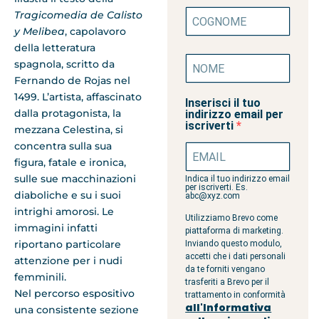
Tragicomedia de Calisto
y Melibea
, capolavoro
della letteratura
spagnola, scritto da
Fernando de Rojas nel
1499. L’artista, affascinato
Inserisci il tuo
dalla protagonista, la
indirizzo email per
iscriverti
mezzana Celestina, si
concentra sulla sua
figura, fatale e ironica,
sulle sue macchinazioni
Indica il tuo indirizzo email
per iscriverti. Es.
diaboliche e su i suoi
abc@xyz.com
intrighi amorosi. Le
Utilizziamo Brevo come
immagini infatti
piattaforma di marketing.
riportano particolare
Inviando questo modulo,
accetti che i dati personali
attenzione per i nudi
da te forniti vengano
femminili.
trasferiti a Brevo per il
Nel percorso espositivo
trattamento in conformità
all'Informativa
una consistente sezione