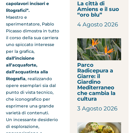
La città di
capolavori incisori e
Amiens e il suo
litografici”.
“oro blu”
Maestro e
4 Agosto 2026
sperimentatore, Pablo
Picasso dimostra in tutto
il corso della sua carriera
uno spiccato interesse
per la grafica,
dall’incisione
Parco
all’acquaforte,
Radicepura a
dall’acquatinta alla
Giarre: il
litografia
, realizzando
Giardino
opere esemplari sia dal
Mediterraneo
punto di vista tecnico,
che cambia la
cultura
che iconografico per
esprimere una grande
3 Agosto 2026
varietà di contenuti.
Un incessante desiderio
di esplorazione,