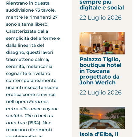
sempre più
Rientrano in questa
digitale e social
suddivisione 73 tavole,
22 Luglio 2026
mentre le rimanenti 27
sono a tema libero.
Caratterizzate dalla
semplicità delle forme e
dalla linearità del
disegno, questi lavori
Palazzo Tiglio,
trasmettono calma,
boutique hotel
serenità, melanconia
in Toscana
sognante e rivelano
progettato da
contemporaneamente
John Werich
una intrinseca tensione
22 Luglio 2026
erotica come si evince
nell’opera
Femmes
entre elles avec voyeur
sculpté.
Clin d’oeil au
bain turc
(1934). Non
mancano riferimenti
Isola d’Elba, il
autobiografici, in