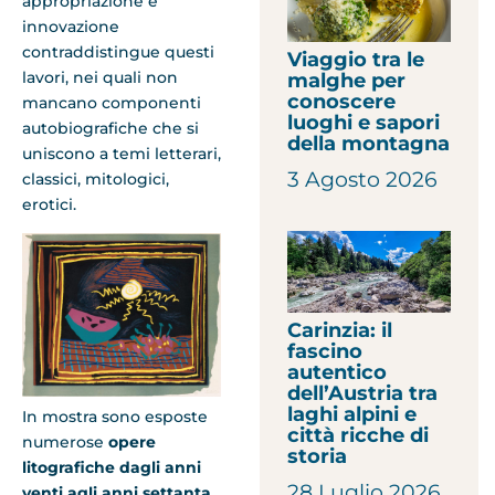
appropriazione e
innovazione
contraddistingue questi
Viaggio tra le
lavori, nei quali non
malghe per
conoscere
mancano componenti
luoghi e sapori
autobiografiche che si
della montagna
uniscono a temi letterari,
3 Agosto 2026
classici, mitologici,
erotici.
Carinzia: il
fascino
autentico
dell’Austria tra
laghi alpini e
In mostra sono esposte
città ricche di
numerose
opere
storia
litografiche dagli anni
28 Luglio 2026
venti agli anni settanta
,