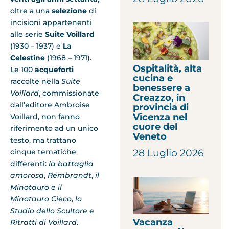
oltre a una
selezione
di
incisioni appartenenti
alle serie
Suite Voillard
(1930 – 1937) e
La
Celestine
(1968 – 1971).
Ospitalità, alta
Le 100
acqueforti
cucina e
raccolte nella
Suite
benessere a
Voillard
, commissionate
Creazzo, in
dall’editore Ambroise
provincia di
Vicenza nel
Voillard,
non fanno
cuore del
riferimento ad un unico
Veneto
testo, ma trattano
28 Luglio 2026
cinque tematiche
differenti:
la battaglia
amorosa
,
Rembrandt
,
il
Minotauro e il
Minotauro Cieco
,
lo
Studio dello Scultore
e
Vacanza
Ritratti di Voillard
.