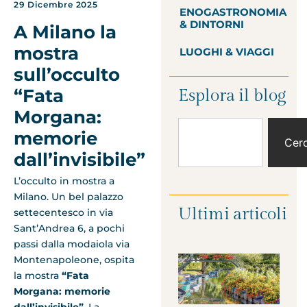
29 Dicembre 2025
ENOGASTRONOMIA
& DINTORNI
A Milano la
mostra
LUOGHI & VIAGGI
sull’occulto
“Fata
Esplora il blog
Morgana:
memorie
Cer
dall’invisibile”
L’occulto in mostra a
Milano. Un bel palazzo
Ultimi articoli
settecentesco in via
Sant’Andrea 6, a pochi
passi dalla modaiola via
Montenapoleone, ospita
la mostra
“Fata
Morgana: memorie
dall’invisibile”
. La