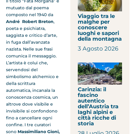
Il titolo “Fata Morgana” è
mutuato dal poema
composto nel 1940 da
Viaggio tra le
malghe per
André Robert Breton
,
conoscere
poeta e psichiatra,
luoghi e sapori
saggista e critico d’arte,
della montagna
in fuga dall’avanzata
3 Agosto 2026
nazista. Nelle sue frasi
comunica il messaggio.
L’artista è colui che,
servendosi del
simbolismo alchemico e
della scrittura
Carinzia: il
automatica, incanala la
fascino
conoscenza cosmica, un
autentico
altrove dove visibile e
dell’Austria tra
invisibile si confondono
laghi alpini e
città ricche di
fino a cancellare ogni
storia
confine. I tre curatori
sono
Massimiliano Gioni,
28 Luglio 2026