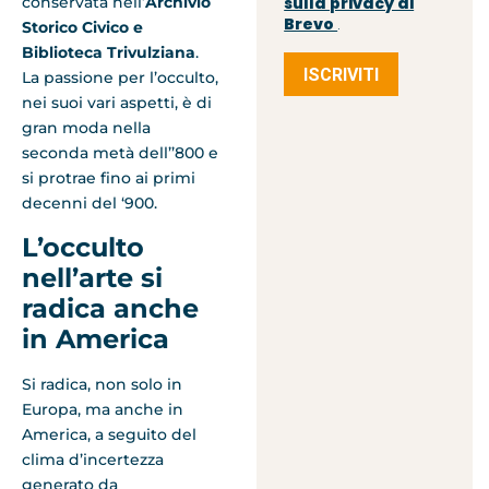
conservata nell’
Archivio
sulla privacy di
Brevo
Storico Civico e
.
Biblioteca Trivulziana
.
ISCRIVITI
La passione per l’occulto,
nei suoi vari aspetti, è di
gran moda nella
seconda metà dell’’800 e
si protrae fino ai primi
decenni del ‘900.
L’occulto
nell’arte si
radica anche
in America
Si radica, non solo in
Europa, ma anche in
America, a seguito del
clima d’incertezza
generato da