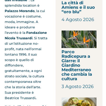
La città di
splendida location è
Amiens e il suo
Palazzo Morando
, la cui
“oro blu”
vocazione è costume,
4 Agosto 2026
moda, immagine. A
ideare e produrre
l’evento è la
Fondazione
Nicola Trussardi
. Si tratta
di un’istituzione no-
profit, nata nell’ormai
Parco
lontano 1996. Il suo
Radicepura a
scopo è quello di
Giarre: il
Giardino
diffondere,
Mediterraneo
gratuitamente, a ogni
che cambia la
strato sociale, la cultura
cultura
contemporanea oltre
3 Agosto 2026
che la storia dell’arte.
Sua presidente è
Beatrice Trussardi
.