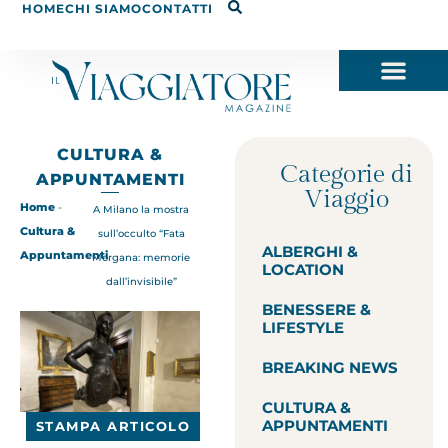
HOME
CHI SIAMO
CONTATTI
CULTURA &
Categorie di
APPUNTAMENTI
Viaggio
Home
-
A Milano la mostra
Cultura &
sull’occulto “Fata
ALBERGHI &
Appuntamenti
Morgana: memorie
LOCATION
dall’invisibile”
BENESSERE &
LIFESTYLE
BREAKING NEWS
CULTURA &
APPUNTAMENTI
STAMPA ARTICOLO