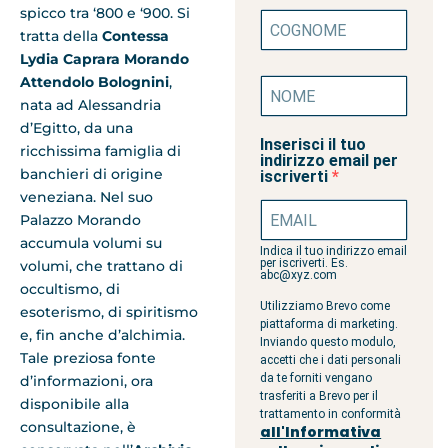
spicco tra ‘800 e ‘900. Si
tratta della
Contessa
Lydia Caprara Morando
Attendolo Bolognini
,
nata ad Alessandria
d’Egitto, da una
Inserisci il tuo
ricchissima famiglia di
indirizzo email per
banchieri di origine
iscriverti
veneziana. Nel suo
Palazzo Morando
accumula volumi su
Indica il tuo indirizzo email
per iscriverti. Es.
volumi, che trattano di
abc@xyz.com
occultismo, di
Utilizziamo Brevo come
esoterismo, di spiritismo
piattaforma di marketing.
e, fin anche d’alchimia.
Inviando questo modulo,
Tale preziosa fonte
accetti che i dati personali
da te forniti vengano
d’informazioni, ora
trasferiti a Brevo per il
disponibile alla
trattamento in conformità
consultazione, è
all'Informativa