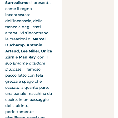
Surrealismo
si presenta
come il regno
incontrastato
dell’inconscio, della
trance e degli stati
alterati. Vi s’incontrano
le creazioni di
Marcel
Duchamp
,
Antonin
Artaud
,
Lee Miller
,
Unica
Z
ü
rn
e
Man Ray
, con il
suo
Enigme d’Isidore
Ducasse
, il famoso
pacco fatto con tela
grezza e spago che
occulta
, a quanto pare,
una banale macchina da
cucire. In un passaggio
del labirinto,
perfettamente
pianificato, quasi uno