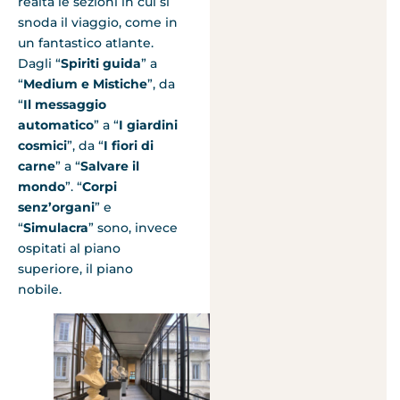
realtà le sezioni in cui si
snoda il viaggio, come in
un fantastico atlante.
Dagli “
Spiriti guida
” a
“
Medium e Mistiche
”, da
“
Il messaggio
automatico
” a “
I giardini
cosmici
”, da “
I fiori di
carne
” a “
Salvare il
mondo
”. “
Corpi
senz’organi
” e
“
Simulacra
” sono, invece
ospitati al piano
superiore, il piano
nobile.