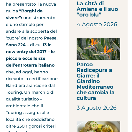
La città di
ha presentato la nuova
Amiens e il suo
guida
“Borghi da
“oro blu”
vivere”:
uno strumento
4 Agosto 2026
e uno stimolo per
andare alla scoperta del
‘cuore’ del nostro Paese.
Sono
224
– di cui
13 le
new entry del 2017
–
le
piccole eccellenze
Parco
dell’entroterra italiano
Radicepura a
che, ad
oggi
, hanno
Giarre: il
ricevuto la certificazione
Giardino
Bandiera arancione dal
Mediterraneo
che cambia la
Touring. Un marchio di
cultura
qualità turistico –
ambientale che il
3 Agosto 2026
Touring assegna alle
località che soddisfano
oltre 250 rigorosi criteri