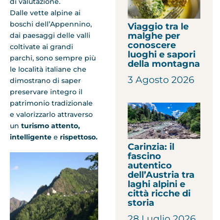
di valutazione.
Dalle vette alpine ai
boschi dell’Appennino,
Viaggio tra le
malghe per
dai paesaggi delle valli
conoscere
coltivate ai grandi
luoghi e sapori
parchi, sono sempre più
della montagna
le località italiane che
3 Agosto 2026
dimostrano di saper
preservare integro il
patrimonio tradizionale
e valorizzarlo attraverso
un
turismo attento,
intelligente
e
rispettoso.
Carinzia: il
fascino
autentico
dell’Austria tra
laghi alpini e
città ricche di
storia
28 Luglio 2026