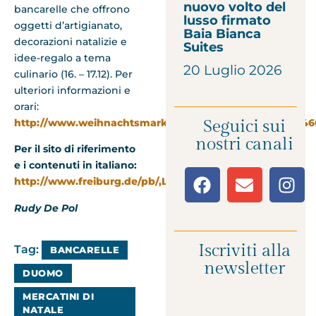
nuovo volto del
bancarelle che offrono
lusso firmato
oggetti d’artigianato,
Baia Bianca
decorazioni natalizie e
Suites
idee-regalo a tema
20 Luglio 2026
culinario (16. – 17.12). Per
ulteriori informazioni e
orari:
http://www.weihnachtsmarkt.freiburg.de/pb/,Len/46446
Seguici sui
nostri canali
Per il sito di riferimento
e i contenuti in italiano:
http://www.freiburg.de/pb/,Lde/226940.html
Rudy De Pol
Iscriviti alla
Tag:
BANCARELLE
newsletter
DUOMO
MERCATINI DI
NATALE