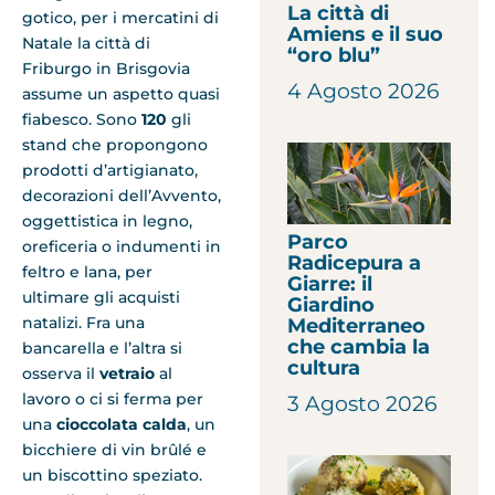
La città di
gotico, per i mercatini di
Amiens e il suo
Natale la città di
“oro blu”
Friburgo in Brisgovia
4 Agosto 2026
assume un aspetto quasi
fiabesco. Sono
120
gli
stand che propongono
prodotti d’artigianato,
decorazioni dell’Avvento,
oggettistica in legno,
Parco
oreficeria o indumenti in
Radicepura a
feltro e lana, per
Giarre: il
ultimare gli acquisti
Giardino
natalizi. Fra una
Mediterraneo
che cambia la
bancarella e l’altra si
cultura
osserva il
vetraio
al
lavoro o ci si ferma per
3 Agosto 2026
una
cioccolata calda
, un
bicchiere di vin brûlé e
un biscottino speziato.