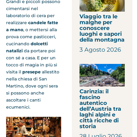
Grandi e piccoli possono
cimentarsi nel
laboratorio di cera per
Viaggio tra le
malghe per
realizzare
candele fatte
conoscere
a mano
, o mettersi alla
luoghi e sapori
prova come pasticceri,
della montagna
cucinando
dolcetti
3 Agosto 2026
natalizi
da portare poi
con sé a casa. E per un
tocco di magia in più si
visita il
presepe
allestito
nella chiesa di San
Martino, dove ogni sera
Carinzia: il
si possono anche
fascino
ascoltare i canti
autentico
ecumenici.
dell’Austria tra
laghi alpini e
città ricche di
storia
28 Luglio 2026