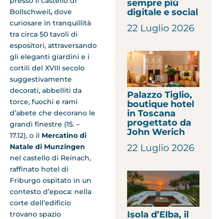
presso il castello di
sempre più
digitale e social
Bollschweil
,
dove
curiosare in tranquillità
22 Luglio 2026
tra circa 50 tavoli di
espositori, attraversando
gli eleganti giardini e i
cortili del XVIII secolo
suggestivamente
decorati, abbelliti da
Palazzo Tiglio,
torce, fuochi e rami
boutique hotel
in Toscana
d’abete che decorano le
progettato da
grandi finestre (15. –
John Werich
17.12), o il
Mercatino di
Natale di Munzingen
22 Luglio 2026
nel castello di Reinach,
raffinato hotel di
Friburgo ospitato in un
contesto d’epoca: nella
corte dell’edificio
Isola d’Elba, il
trovano spazio