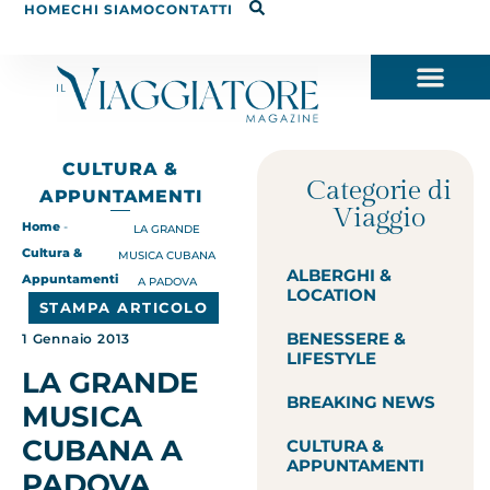
HOME
CHI SIAMO
CONTATTI
CULTURA &
Categorie di
APPUNTAMENTI
Viaggio
Home
-
LA GRANDE
Cultura &
MUSICA CUBANA
ALBERGHI &
Appuntamenti
A PADOVA
LOCATION
STAMPA ARTICOLO
BENESSERE &
1 Gennaio 2013
LIFESTYLE
LA GRANDE
BREAKING NEWS
MUSICA
CUBANA A
CULTURA &
APPUNTAMENTI
PADOVA