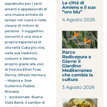
La città di
soprattutto per i tanti
Amiens e il suo
amanti e appassionati di
“oro blu”
una musica entrata da
4 Agosto 2026
tempo nel cuore e nelle
viscere di milioni di
persone . Il suggestivo
concerto è una vera e
propria esperienza di
vita nella Cuba più viva,
Parco
nelle sue tradizioni,
Radicepura a
costumi e identità,
Giarre: il
proprio grazie alle voci
Giardino
di Felicita-Ethel Frias
Mediterraneo
che cambia la
Pernia, Alfredo Montero
cultura
– Mojena e Jose
Guillermo Puebla
3 Agosto 2026
Brizuela.
L ‘ eccezionale Buena
Vista Band, il cambio di