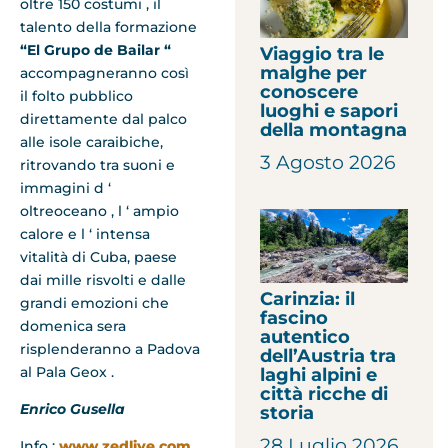
oltre 150 costumi , il
talento della formazione
“El Grupo de Bailar “
Viaggio tra le
malghe per
accompagneranno così
conoscere
il folto pubblico
luoghi e sapori
direttamente dal palco
della montagna
alle isole caraibiche,
3 Agosto 2026
ritrovando tra suoni e
immagini d ‘
oltreoceano , l ‘ ampio
calore e l ‘ intensa
vitalità di Cuba, paese
dai mille risvolti e dalle
Carinzia: il
grandi emozioni che
fascino
domenica
sera
autentico
risplenderanno a Padova
dell’Austria tra
al Pala Geox .
laghi alpini e
città ricche di
Enrico Gusella
storia
28 Luglio 2026
Info :
www.zedlive.com