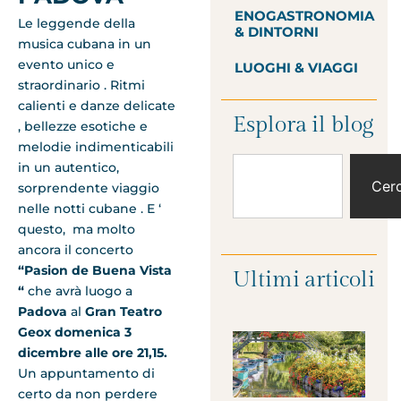
ENOGASTRONOMIA
Le leggende della
& DINTORNI
musica cubana in un
evento unico e
LUOGHI & VIAGGI
straordinario . Ritmi
calienti e danze delicate
Esplora il blog
, bellezze esotiche e
melodie indimenticabili
in un autentico,
Cer
sorprendente viaggio
nelle notti cubane . E ‘
questo, ma molto
ancora il concerto
“Pasion de Buena Vista
Ultimi articoli
“
che avrà luogo a
Padova
al
Gran Teatro
Geox domenica 3
dicembre
alle ore 21,15.
Un appuntamento di
certo da non perdere