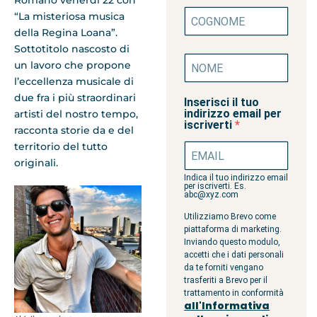
Romano venerdì 22 con
“La misteriosa musica
della Regina Loana”.
Sottotitolo nascosto di
un lavoro che propone
l’eccellenza musicale di
due fra i più straordinari
Inserisci il tuo
indirizzo email per
artisti del nostro tempo,
iscriverti
racconta storie da e del
territorio del tutto
originali.
Indica il tuo indirizzo email
per iscriverti. Es.
abc@xyz.com
Utilizziamo Brevo come
piattaforma di marketing.
Inviando questo modulo,
accetti che i dati personali
da te forniti vengano
trasferiti a Brevo per il
trattamento in conformità
all'Informativa