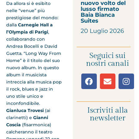
nuovo volto del
Da allora si è esibito
lusso firmato
nelle “venue” più
Baia Bianca
prestigiose del mondo:
Suites
dalla
Carnegie Hall a
20 Luglio 2026
l’Olympia di Parigi
,
collaborando con
Andrea Bocelli e David
Guetta. “Long Way From
Seguici sui
Home” è il titolo del suo
nostri canali
nuovo album. In questo
album il musicista
intreccia alla musica pop
il rock, blues e jazz in
uno stile unico e
inconfondibile.
Iscriviti alla
Gianluca Trovesi
(ai
newsletter
clarinetti) e
Gianni
Coscia
(fisarmonica)
calcheranno il teatro