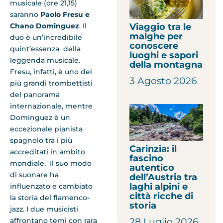
musicale (ore 21,15)
saranno
Paolo Fresu e
Viaggio tra le
Chano Dominguez
. Il
malghe per
duo è un’incredibile
conoscere
quint’essenza della
luoghi e sapori
leggenda musicale.
della montagna
Fresu, infatti, è uno dei
3 Agosto 2026
più grandi trombettisti
del panorama
internazionale, mentre
Dominguez è un
eccezionale pianista
spagnolo tra i più
Carinzia: il
accreditati in ambito
fascino
mondiale. Il suo modo
autentico
di suonare ha
dell’Austria tra
laghi alpini e
influenzato e cambiato
città ricche di
la storia del flamenco-
storia
jazz. I due musicisti
28 Luglio 2026
affrontano temi con rara