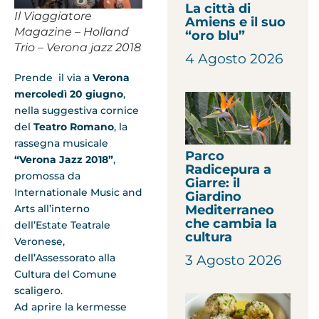
La città di
Il Viaggiatore
Amiens e il suo
Magazine – Holland
“oro blu”
Trio – Verona jazz 2018
4 Agosto 2026
Prende il via a
Verona
mercoledì 20 giugno
,
nella suggestiva cornice
del
Teatro Romano
, la
rassegna musicale
Parco
“Verona Jazz 2018”
,
Radicepura a
promossa da
Giarre: il
Internationale Music and
Giardino
Arts all’interno
Mediterraneo
che cambia la
dell’Estate Teatrale
cultura
Veronese,
dell’Assessorato alla
3 Agosto 2026
Cultura del Comune
scaligero.
Ad aprire la kermesse