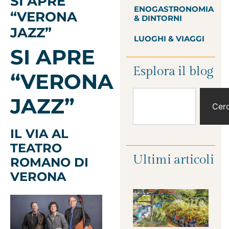
SI APRE
ENOGASTRONOMIA
“VERONA
& DINTORNI
JAZZ”
LUOGHI & VIAGGI
SI APRE
Esplora il blog
“VERONA
JAZZ”
Cer
IL VIA AL
TEATRO
Ultimi articoli
ROMANO DI
VERONA