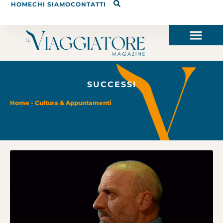
HOME
CHI SIAMO
CONTATTI
SUCCESSI
Home
-
Cultura & Appuntamenti