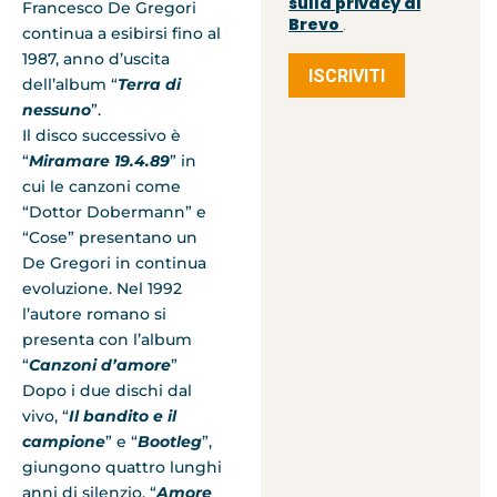
sulla privacy di
Francesco De Gregori
Brevo
.
continua a esibirsi fino al
1987, anno d’uscita
ISCRIVITI
dell’album “
Terra di
nessuno
”.
Il disco successivo è
“
Miramare 19.4.89
” in
cui le canzoni come
“Dottor Dobermann” e
“Cose” presentano un
De Gregori in continua
evoluzione. Nel 1992
l’autore romano si
presenta con l’album
“
Canzoni d’amore
”
Dopo i due dischi dal
vivo, “
Il bandito e il
campione
” e “
Bootleg
”,
giungono quattro lunghi
anni di silenzio. “
Amore