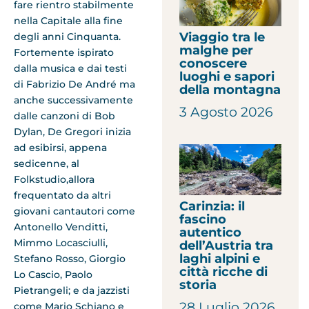
fare rientro stabilmente
nella Capitale alla fine
Viaggio tra le
degli anni Cinquanta.
malghe per
Fortemente ispirato
conoscere
dalla musica e dai testi
luoghi e sapori
di Fabrizio De André ma
della montagna
anche successivamente
3 Agosto 2026
dalle canzoni di Bob
Dylan, De Gregori inizia
ad esibirsi, appena
sedicenne, al
Folkstudio,allora
frequentato da altri
Carinzia: il
giovani cantautori come
fascino
Antonello Venditti,
autentico
Mimmo Locasciulli,
dell’Austria tra
laghi alpini e
Stefano Rosso, Giorgio
città ricche di
Lo Cascio, Paolo
storia
Pietrangeli; e da jazzisti
28 Luglio 2026
come Mario Schiano e