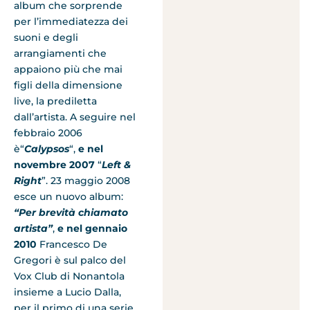
album che sorprende
per l’immediatezza dei
suoni e degli
arrangiamenti che
appaiono più che mai
figli della dimensione
live, la prediletta
dall’artista. A seguire nel
febbraio 2006
è“
Calypsos
“,
e nel
novembre 2007
“
Left &
Right
”. 23 maggio 2008
esce un nuovo album:
“Per brevità chiamato
artista”
,
e nel gennaio
2010
Francesco De
Gregori è sul palco del
Vox Club di Nonantola
insieme a Lucio Dalla,
per il primo di una serie