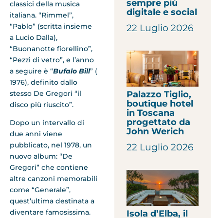
sempre più
classici della musica
digitale e social
italiana. “Rimmel”,
“Pablo” (scritta insieme
22 Luglio 2026
a Lucio Dalla),
“Buonanotte fiorellino”,
“Pezzi di vetro”, e l’anno
a seguire è “
Bufalo Bill
” (
1976), definito dallo
stesso De Gregori “il
Palazzo Tiglio,
boutique hotel
disco più riuscito”.
in Toscana
progettato da
Dopo un intervallo di
John Werich
due anni viene
pubblicato, nel 1978, un
22 Luglio 2026
nuovo album: “De
Gregori” che contiene
altre canzoni memorabili
come “Generale”,
quest’ultima destinata a
diventare famosissima.
Isola d’Elba, il