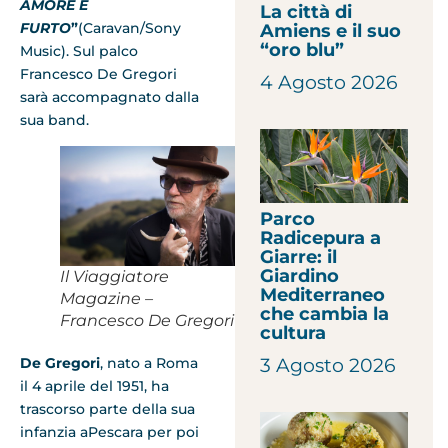
AMORE E
La città di
FURTO
”
(Caravan/Sony
Amiens e il suo
“oro blu”
Music). Sul palco
Francesco De Gregori
4 Agosto 2026
sarà accompagnato dalla
sua band.
Parco
Radicepura a
Giarre: il
Giardino
Il Viaggiatore
Mediterraneo
Magazine –
che cambia la
Francesco De Gregori
cultura
3 Agosto 2026
De Gregori
, nato a Roma
il 4 aprile del 1951, ha
trascorso parte della sua
infanzia aPescara per poi