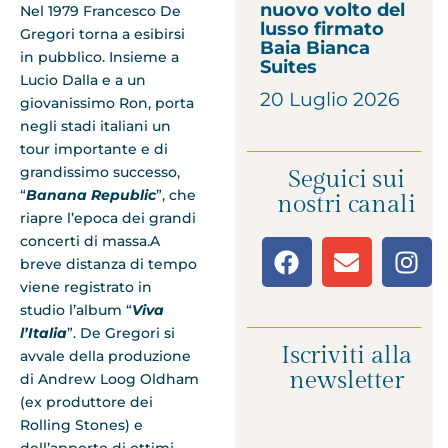
nuovo volto del
Nel 1979 Francesco De
lusso firmato
Gregori torna a esibirsi
Baia Bianca
in pubblico. Insieme a
Suites
Lucio Dalla e a un
20 Luglio 2026
giovanissimo Ron, porta
negli stadi italiani un
tour importante e di
grandissimo successo,
Seguici sui
“
Banana Republic
”, che
nostri canali
riapre l’epoca dei grandi
concerti di massa.A
breve distanza di tempo
viene registrato in
studio l’album “
Viva
l’Italia
”. De Gregori si
Iscriviti alla
avvale della produzione
newsletter
di Andrew Loog Oldham
(ex produttore dei
Rolling Stones) e