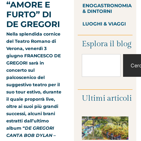
“AMORE E
ENOGASTRONOMIA
& DINTORNI
FURTO” DI
DE GREGORI
LUOGHI & VIAGGI
Nella splendida cornice
del Teatro Romano di
Esplora il blog
Verona, venerdì 3
giugno FRANCESCO DE
GREGORI sarà in
Cer
concerto sul
palcoscenico del
suggestivo teatro per il
suo tour estivo, durante
Ultimi articoli
il quale proporrà live,
oltre ai suoi più grandi
successi, alcuni brani
estratti dall’ultimo
album “
DE GREGORI
CANTA BOB DYLAN –