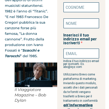
dell’apporto di ottimi
musicisti statunitensi.
1982 è l’anno di “Titanic”.
“E nel 1983 Francesco De
Gregori pubblica la sua
canzone forse più
famosa, “La donna
Inserisci il tuo
indirizzo email per
cannone”. Frutto della
iscriverti
produzione con Ivano
Fossati è “
Scacchi e
Tarocchi
” del 1985.
Indica il tuo indirizzo email
per iscriverti. Es.
abc@xyz.com
Utilizziamo Brevo come
piattaforma di marketing.
Inviando questo modulo,
accetti che i dati personali
Il Viaggiatore
da te forniti vengano
Magazine – Bob
trasferiti a Brevo per il
Dylan
trattamento in conformità
all'Informativa