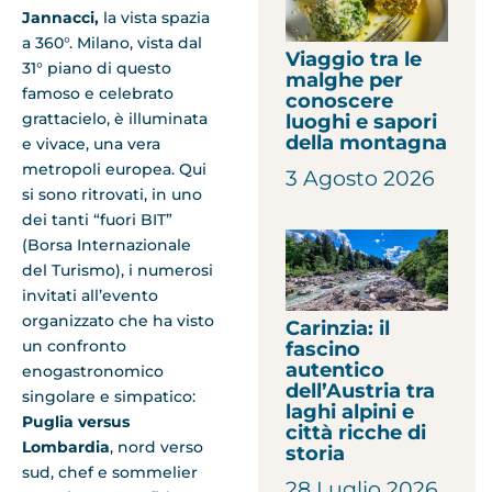
Jannacci,
la vista spazia
a 360°. Milano, vista dal
Viaggio tra le
31° piano di questo
malghe per
famoso e celebrato
conoscere
grattacielo, è illuminata
luoghi e sapori
della montagna
e vivace, una vera
metropoli europea. Qui
3 Agosto 2026
si sono ritrovati, in uno
dei tanti “fuori BIT”
(Borsa Internazionale
del Turismo), i numerosi
invitati all’evento
organizzato che ha visto
Carinzia: il
un confronto
fascino
autentico
enogastronomico
dell’Austria tra
singolare e simpatico:
laghi alpini e
Puglia versus
città ricche di
Lombardia
, nord verso
storia
sud, chef e sommelier
28 Luglio 2026