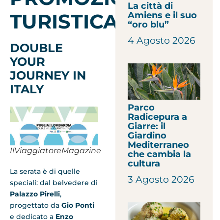
La città di
TURISTICA
Amiens e il suo
“oro blu”
4 Agosto 2026
DOUBLE
YOUR
JOURNEY IN
ITALY
Parco
Radicepura a
Giarre: il
Giardino
Mediterraneo
IlViaggiatoreMagazine
che cambia la
cultura
La serata è di quelle
3 Agosto 2026
speciali: dal belvedere di
Palazzo Pirelli
,
progettato da
Gio Ponti
e dedicato a
Enzo