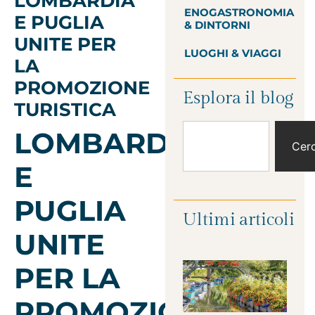
LOMBARDIA
ENOGASTRONOMIA
E PUGLIA
& DINTORNI
UNITE PER
LUOGHI & VIAGGI
LA
PROMOZIONE
Esplora il blog
TURISTICA
LOMBARDIA
Cer
E
PUGLIA
Ultimi articoli
UNITE
PER LA
PROMOZIONE