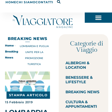
HOME
CHI SIAMO
CONTATTI
BREAKING NEWS
Categorie di
Home
-
LOMBARDIA E PUGLIA
Viaggio
Breaking
UNITE PER LA
News
PROMOZIONE
ALBERGHI &
TURISTICA
LOCATION
BENESSERE &
LIFESTYLE
BREAKING NEWS
STAMPA ARTICOLO
CULTURA &
15 Febbraio 2019
APPUNTAMENTI