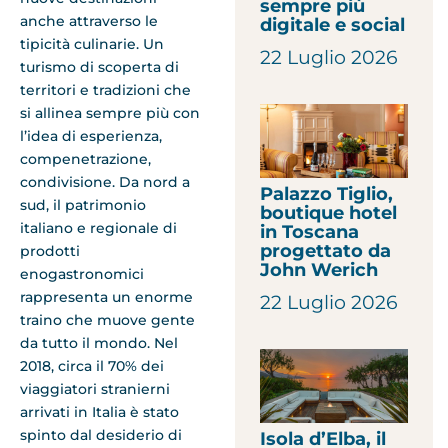
sempre più
anche attraverso le
digitale e social
tipicità culinarie. Un
22 Luglio 2026
turismo di scoperta di
territori e tradizioni che
si allinea sempre più con
l’idea di esperienza,
compenetrazione,
condivisione. Da nord a
Palazzo Tiglio,
sud, il patrimonio
boutique hotel
italiano e regionale di
in Toscana
progettato da
prodotti
John Werich
enogastronomici
rappresenta un enorme
22 Luglio 2026
traino che muove gente
da tutto il mondo. Nel
2018, circa il 70% dei
viaggiatori stranierni
arrivati in Italia è stato
spinto dal desiderio di
Isola d’Elba, il