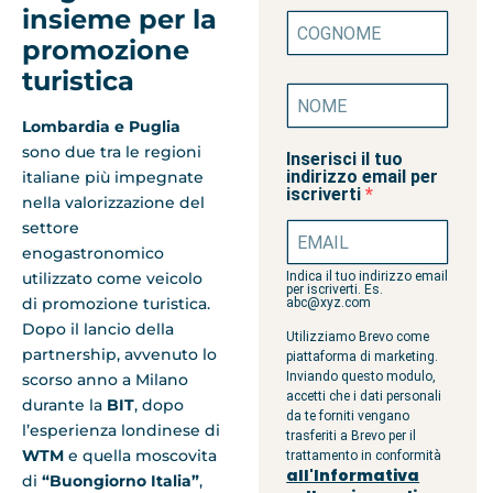
insieme per la
promozione
turistica
Lombardia e Puglia
sono due tra le regioni
Inserisci il tuo
indirizzo email per
italiane più impegnate
iscriverti
nella valorizzazione del
settore
enogastronomico
utilizzato come veicolo
Indica il tuo indirizzo email
per iscriverti. Es.
di promozione turistica.
abc@xyz.com
Dopo il lancio della
Utilizziamo Brevo come
partnership, avvenuto lo
piattaforma di marketing.
Inviando questo modulo,
scorso anno a Milano
accetti che i dati personali
durante la
BIT
, dopo
da te forniti vengano
l’esperienza londinese di
trasferiti a Brevo per il
WTM
e quella moscovita
trattamento in conformità
all'Informativa
di
“Buongiorno Italia”
,