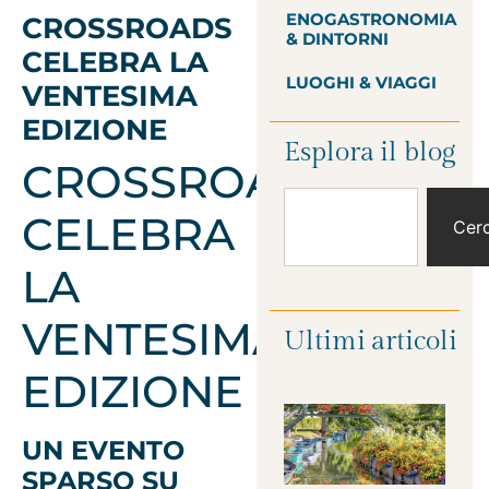
ENOGASTRONOMIA
CROSSROADS
& DINTORNI
CELEBRA LA
LUOGHI & VIAGGI
VENTESIMA
EDIZIONE
Esplora il blog
CROSSROADS
CELEBRA
Cer
LA
VENTESIMA
Ultimi articoli
EDIZIONE
UN EVENTO
SPARSO SU