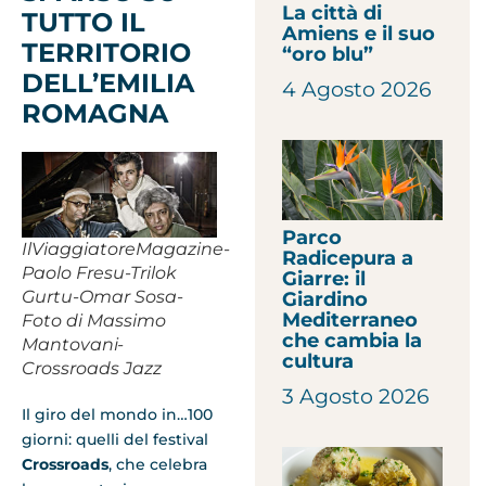
La città di
TUTTO IL
Amiens e il suo
TERRITORIO
“oro blu”
DELL’EMILIA
4 Agosto 2026
ROMAGNA
Parco
IlViaggiatoreMagazine-
Radicepura a
Paolo Fresu-Trilok
Giarre: il
Gurtu-Omar Sosa-
Giardino
Mediterraneo
Foto di Massimo
che cambia la
Mantovani-
cultura
Crossroads Jazz
3 Agosto 2026
Il giro del mondo in…100
giorni: quelli del festival
Crossroads
, che celebra