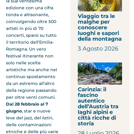
la sua ventesima
edizione con una cifra
tonda e altisonante,
Viaggio tra le
malghe per
coinvolgendo oltre 500
conoscere
artisti in più di 70
luoghi e sapori
concerti, sparsi su tutto
della montagna
il territorio dell’Emilia-
3 Agosto 2026
Romagna. Un vero
festival itinerante non
solo nelle scelte
artistiche ma anche nel
continuo spostamento
da un estremo all’altro
Carinzia: il
della regione passando
fascino
per oltre venti comuni.
autentico
Dal 28 febbraio al 7
dell’Austria tra
giugno
, star e nuove
laghi alpini e
città ricche di
leve del jazz, del
latin
,
storia
delle contaminazioni
etniche e delle più varie
28 Luglio 2026