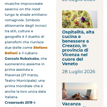
musiche improvvisate
saranno
on the road
lungo le strade emiliano-
romagnole. Simbolo
altisonante degli incroci
tra stili, culture e
Ospitalità, alta
cucina e
geografie è il duetto di
benessere a
pianoforti che riunisce
Creazzo, in
due stelle come
Stefano
provincia di
Bollani
e il cubano
Vicenza nel
Gonzalo Rubalcaba
, che
cuore del
Veneto
suoneranno assieme in
prima assoluta a
28 Luglio 2026
Piacenza (27 marzo,
Teatro Municipale): una
prima mondiale che è
anche la loro unica data
italiana.
Crossroads 2019
è
Vacanza