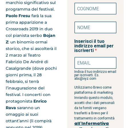
marchio significativo sul
programma del festival.
Paolo Fresu
farà la sua
prima apparizione a
Crossroads 2019 in duo
col pianista serbo
Bojan
Inserisci il tuo
Z
: un binomio ormai
indirizzo email per
storico, che si ascolterà il
iscriverti
2 marzo al Teatro
Fabrizio De André di
Casalgrande (dove pochi
Indica il tuo indirizzo email
giorni prima, il 28
per iscriverti. Es.
abc@xyz.com
febbraio, si terrà
l’inaugurazione del
Utilizziamo Brevo come
piattaforma di marketing.
festival. I concerti con
Inviando questo modulo,
protagonista
Enrico
accetti che i dati personali
Rava
saranno un
da te forniti vengano
trasferiti a Brevo per il
omaggio ai suoi
trattamento in conformità
ottant’anni (li compirà
all'Informativa
appunto nel 2019),