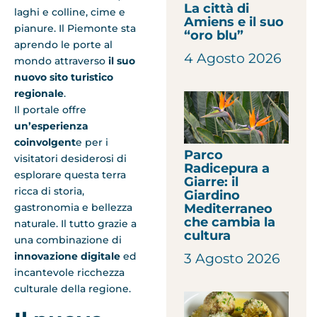
La città di
laghi e colline, cime e
Amiens e il suo
pianure. Il Piemonte sta
“oro blu”
aprendo le porte al
4 Agosto 2026
mondo attraverso
il suo
nuovo sito turistico
regionale
.
Il portale offre
un’esperienza
coinvolgent
e per i
Parco
visitatori desiderosi di
Radicepura a
esplorare questa terra
Giarre: il
ricca di storia,
Giardino
Mediterraneo
gastronomia e bellezza
che cambia la
naturale. Il tutto grazie a
cultura
una combinazione di
innovazione digitale
ed
3 Agosto 2026
incantevole ricchezza
culturale della regione.