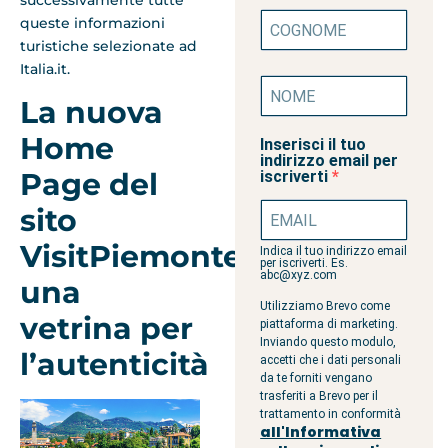
queste informazioni
turistiche selezionate ad
Italia.it.
La nuova
Home
Inserisci il tuo
indirizzo email per
Page del
iscriverti
sito
VisitPiemonte:
Indica il tuo indirizzo email
per iscriverti. Es.
abc@xyz.com
una
Utilizziamo Brevo come
vetrina per
piattaforma di marketing.
Inviando questo modulo,
l’autenticità
accetti che i dati personali
da te forniti vengano
trasferiti a Brevo per il
trattamento in conformità
all'Informativa