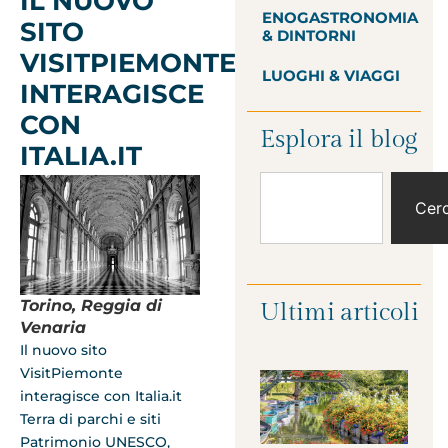
IL NUOVO
ENOGASTRONOMIA
SITO
& DINTORNI
VISITPIEMONTE
LUOGHI & VIAGGI
INTERAGISCE
CON
Esplora il blog
ITALIA.IT
Cer
Torino, Reggia di
Ultimi articoli
Venaria
Il nuovo sito
VisitPiemonte
interagisce con Italia.it
Terra di parchi e siti
Patrimonio UNESCO,