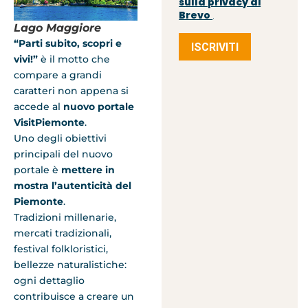
sulla privacy di
Brevo
.
Lago Maggiore
“Parti subito, scopri e
ISCRIVITI
vivi!”
è il motto che
compare a grandi
caratteri non appena si
accede al
nuovo portale
VisitPiemonte
.
Uno degli obiettivi
principali del nuovo
portale è
mettere in
mostra l’autenticità del
Piemonte
.
Tradizioni millenarie,
mercati tradizionali,
festival folkloristici,
bellezze naturalistiche:
ogni dettaglio
contribuisce a creare un