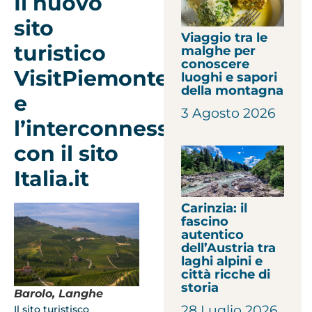
Il nuovo
sito
Viaggio tra le
turistico
malghe per
conoscere
VisitPiemonte
luoghi e sapori
della montagna
e
3 Agosto 2026
l’interconnessione
con il sito
Italia.it
Carinzia: il
fascino
autentico
dell’Austria tra
laghi alpini e
città ricche di
storia
Barolo, Langhe
28 Luglio 2026
Il sito turistisco