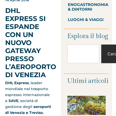
14 Aprile 2016
ENOGASTRONOMIA
DHL
& DINTORNI
EXPRESS SI
LUOGHI & VIAGGI
ESPANDE
CON UN
Esplora il blog
NUOVO
GATEWAY
Cer
PRESSO
L’AEROPORTO
DI VENEZIA
Ultimi articoli
DHL Express
, leader
mondiale nel trasporto
espresso internazionale
e
SAVE
, società di
gestione degli
aeroporti
di Venezia e Treviso
,