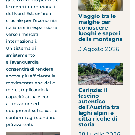
le merci internazionali
del Nord Est, un’area
Viaggio tra le
cruciale per l’economia
malghe per
conoscere
italiana e in espansione
luoghi e sapori
verso i mercati
della montagna
internazionali.
Un sistema di
3 Agosto 2026
smistamento
all’avanguardia
consentirà di rendere
ancora più efficiente la
movimentazione delle
Carinzia: il
merci, triplicando la
fascino
capacità attuale con
autentico
attrezzature ed
dell’Austria tra
equipment sofisticati e
laghi alpini e
conformi agli standard
città ricche di
storia
più avanzati.
28 Luglio 2026