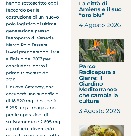
hanno sottoscritto oggi
La città di
Amiens e il suo
l’accordo per la
“oro blu”
costruzione di un nuovo
polo logistico di ultima
4 Agosto 2026
generazione presso
l’aeroporto di Venezia
Marco Polo Tessera. I
lavori prenderanno il via
all’inizio del 2017 per
concludersi entro il
Parco
Radicepura a
primo trimestre del
Giarre: il
2018.
Giardino
Il nuovo Gateway, che
Mediterraneo
occuperà una superficie
che cambia la
cultura
di 18.920 mq, destinerà
5.295 mq al magazzino
3 Agosto 2026
per le operazioni di
smistamento e 2.695 mq
agli uffici e diventerà il
gate d’accesso per tutte