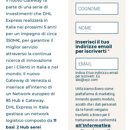
Il nuovo Gateway fa
parte di una serie di
investimenti che DHL
Express realizzerà in
Italia nei prossimi 5 anni
per un impegno di circa
350M€, per garantire il
Inserisci il tuo
indirizzo email
miglior servizio
per iscriverti
attraverso la continua
ricerca di innovazione
per i Clienti in Italia e nel
Indica il tuo indirizzo email
mondo. Il nuovo
per iscriverti. Es.
abc@xyz.com
Gateway di Venezia si
inserisce all’interno di
Utilizziamo Brevo come
un Network europeo di
piattaforma di marketing.
Inviando questo modulo,
85 Hub e Gateway.
accetti che i dati personali
DHL Express in Italia
da te forniti vengano
gestisce un network
trasferiti a Brevo per il
logistico composto da
11
trattamento in conformità
all'Informativa
basi
:
2 Hub aerei