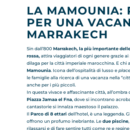
LA MAMOUNIA: 
PER UNA VACAN
MARRAKECH
Sin dall’800
Marrakech, la più importante delle
rossa,
attira viaggiatori di ogni genere grazie ai
dilaga per la città imperiale marocchina. E chi a
Mamounia
. Icona dell’ospitalità di lusso e
place
le famiglie alla ricerca di una vacanza nella “
cit
anche per i più piccoli.
In questa vivace e affascinante città, all’ombra
Piazza Jamaa el Fna
, dove si incontrano acrobat
cantastorie si innalza maestoso il palazzo.
Il
Parco di 8 ettari
dell’hotel, è una leggenda. Gl
offrono un profumo inebriante. Le
due piscine
rilassarsi e di fare sentire tutti come re e regin