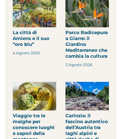
La città di
Parco Radicepura
Amiens e il suo
a Giarre: il
“oro blu”
Giardino
Mediterraneo che
4 Agosto 2026
cambia la cultura
3 Agosto 2026
Viaggio tra le
Carinzia: il
malghe per
fascino autentico
conoscere luoghi
dell’Austria tra
e sapori della
laghi alpini e