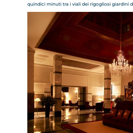
quindici minuti tra i viali dei rigogliosi giardini d