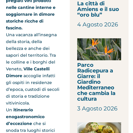
pregiati vini prodotti
La città di
nelle cantine interne e
Amiens e il suo
“oro blu”
soggiornare in dimore
storiche ricche di
4 Agosto 2026
fascino.
Una vacanza all’insegna
della storia, della
bellezza e anche dei
sapori del territorio. Tra
le colline e i borghi del
Parco
Veneto,
Ville Castelli
Radicepura a
Giarre: il
Dimore
accoglie infatti
Giardino
gli ospiti in residenze
Mediterraneo
d’epoca, custodi di secoli
che cambia la
di storia e tradizione
cultura
vitivinicola.
3 Agosto 2026
Un
itinerario
enogastronomico
d’eccezione
che si
snoda tra luoghi storici