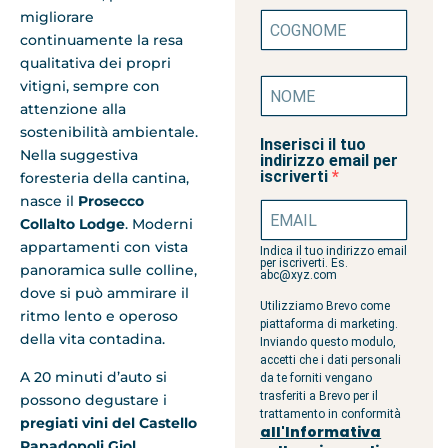
migliorare
continuamente la resa
qualitativa dei propri
vitigni, sempre con
attenzione alla
sostenibilità ambientale.
Inserisci il tuo
Nella suggestiva
indirizzo email per
iscriverti
foresteria della cantina,
nasce il
Prosecco
Collalto Lodge
. Moderni
appartamenti con vista
Indica il tuo indirizzo email
per iscriverti. Es.
panoramica sulle colline,
abc@xyz.com
dove si può ammirare il
Utilizziamo Brevo come
ritmo lento e operoso
piattaforma di marketing.
della vita contadina.
Inviando questo modulo,
accetti che i dati personali
A 20 minuti d’auto si
da te forniti vengano
trasferiti a Brevo per il
possono degustare i
trattamento in conformità
pregiati vini del
Castello
all'Informativa
Papadopoli Giol
,