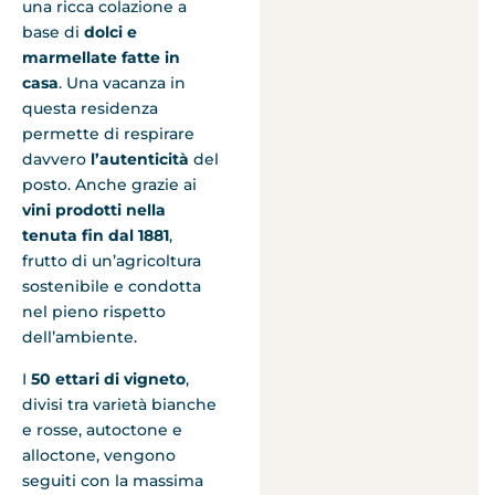
una ricca colazione a
base di
dolci e
marmellate fatte in
casa
. Una vacanza in
questa residenza
permette di respirare
davvero
l’autenticità
del
posto. Anche grazie ai
vini prodotti nella
tenuta fin dal 1881
,
frutto di un’agricoltura
sostenibile e condotta
nel pieno rispetto
dell’ambiente.
I
50 ettari di vigneto
,
divisi tra varietà bianche
e rosse, autoctone e
alloctone, vengono
seguiti con la massima