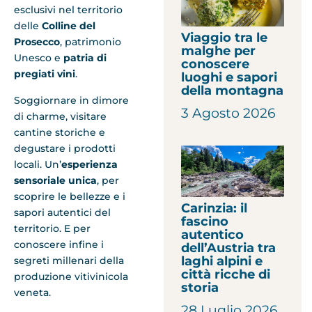
esclusivi nel territorio
delle
Colline del
Viaggio tra le
Prosecco
, patrimonio
malghe per
Unesco e
patria di
conoscere
pregiati vini
.
luoghi e sapori
della montagna
Soggiornare in dimore
3 Agosto 2026
di charme, visitare
cantine storiche e
degustare i prodotti
locali. Un’
esperienza
sensoriale unica
, per
scoprire le bellezze e i
Carinzia: il
sapori autentici del
fascino
territorio. E per
autentico
conoscere infine i
dell’Austria tra
laghi alpini e
segreti millenari della
città ricche di
produzione vitivinicola
storia
veneta.
28 Luglio 2026