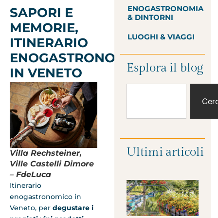
ENOGASTRONOMIA
SAPORI E
& DINTORNI
MEMORIE,
LUOGHI & VIAGGI
ITINERARIO
ENOGASTRONOMICO
Esplora il blog
IN VENETO
Cer
Ultimi articoli
V
illa Rechsteiner,
Ville Castelli Dimore
– FdeLuca
Itinerario
enogastronomico in
Veneto, per
degustare i