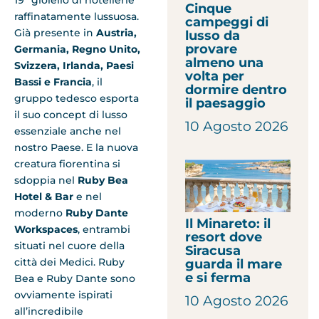
19° gioiello di hotellerie
Cinque
raffinatamente lussuosa.
campeggi di
Già presente in
Austria,
lusso da
provare
Germania, Regno Unito,
almeno una
Svizzera, Irlanda, Paesi
volta per
Bassi e Francia
, il
dormire dentro
gruppo tedesco esporta
il paesaggio
il suo concept di lusso
10 Agosto 2026
essenziale anche nel
nostro Paese. E la nuova
creatura fiorentina si
sdoppia nel
Ruby Bea
Hotel & Bar
e nel
moderno
Ruby Dante
Il Minareto: il
Workspaces
, entrambi
resort dove
situati nel cuore della
Siracusa
città dei Medici. Ruby
guarda il mare
e si ferma
Bea e Ruby Dante sono
ovviamente ispirati
10 Agosto 2026
all’incredibile