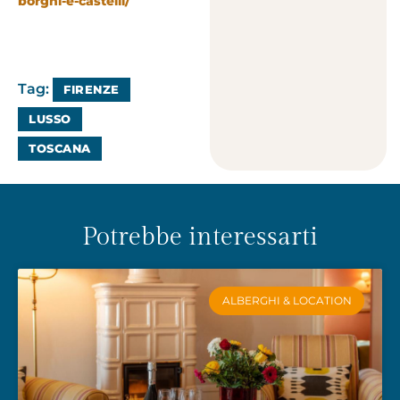
borghi-e-castelli/
Tag:
FIRENZE
LUSSO
TOSCANA
Potrebbe interessarti
ALBERGHI & LOCATION