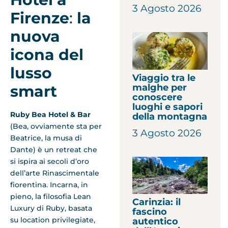
3 Agosto 2026
Firenze
:
la
nuova
icona del
lusso
Viaggio tra le
malghe per
smart
conoscere
luoghi e sapori
Ruby Bea Hotel & Bar
della montagna
(Bea, ovviamente sta per
3 Agosto 2026
Beatrice, la musa di
Dante) è un retreat che
si ispira ai secoli d’oro
dell’arte Rinascimentale
fiorentina. Incarna, in
pieno, la filosofia Lean
Carinzia: il
Luxury di Ruby, basata
fascino
su location privilegiate,
autentico