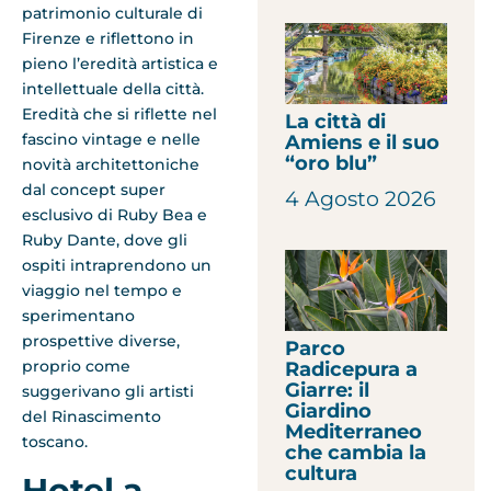
patrimonio culturale di
Firenze e riflettono in
pieno l’eredità artistica e
intellettuale della città.
Eredità che si riflette nel
La città di
fascino vintage e nelle
Amiens e il suo
“oro blu”
novità architettoniche
dal concept super
4 Agosto 2026
esclusivo di Ruby Bea e
Ruby Dante, dove gli
ospiti intraprendono un
viaggio nel tempo e
sperimentano
prospettive diverse,
Parco
proprio come
Radicepura a
Giarre: il
suggerivano gli artisti
Giardino
del Rinascimento
Mediterraneo
toscano.
che cambia la
cultura
Hotel a