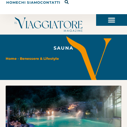
HOME
CHI SIAMO
CONTATTI
SAUNA
Home
-
Benessere & Lifestyle