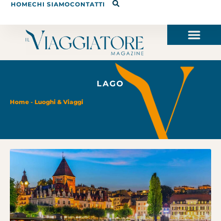
HOME
CHI SIAMO
CONTATTI
LAGO
Home
-
Luoghi & Viaggi