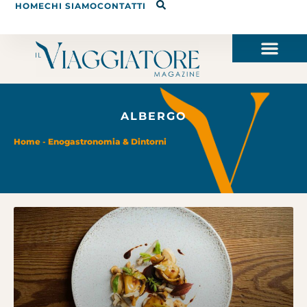
HOME
CHI SIAMO
CONTATTI
ALBERGO
Home
-
Enogastronomia & Dintorni