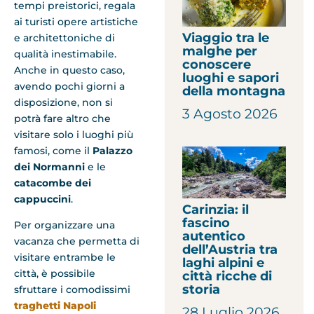
tempi preistorici, regala
ai turisti opere artistiche
Viaggio tra le
e architettoniche di
malghe per
qualità inestimabile.
conoscere
Anche in questo caso,
luoghi e sapori
avendo pochi giorni a
della montagna
disposizione, non si
3 Agosto 2026
potrà fare altro che
visitare solo i luoghi più
famosi, come il
Palazzo
dei Normanni
e le
catacombe dei
cappuccini
.
Carinzia: il
fascino
Per organizzare una
autentico
vacanza che permetta di
dell’Austria tra
visitare entrambe le
laghi alpini e
città, è possibile
città ricche di
storia
sfruttare i comodissimi
traghetti Napoli
28 Luglio 2026