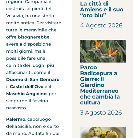
regione Campania e
La città di
costruita ai piedi del
Amiens e il suo
“oro blu”
Vesuvio, ha una storia
molto antica. Per visitare
4 Agosto 2026
tutte le meraviglie che
offre bisognerebbe
avere a disposizione
molti giorni, ma è
possibile fare una
cernita dei luoghi più
Parco
affascinanti, come il
Radicepura a
Giarre: il
Duomo di San Gennaro
,
Giardino
il
Castel dell’Ovo
e il
Mediterraneo
Maschio Angioino
, per
che cambia la
scoprirne il fascino
cultura
nascosto.
3 Agosto 2026
Palermo
, capoluogo
della Sicilia, non è certo
da meno. Abitata fin dai