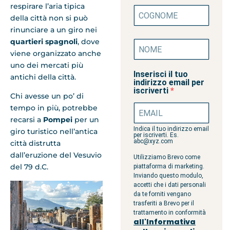
respirare l’aria tipica
della città non si può
rinunciare a un giro nei
quartieri spagnoli
, dove
viene organizzato anche
uno dei mercati più
Inserisci il tuo
antichi della città.
indirizzo email per
iscriverti
Chi avesse un po’ di
tempo in più, potrebbe
recarsi a
Pompei
per un
Indica il tuo indirizzo email
giro turistico nell’antica
per iscriverti. Es.
abc@xyz.com
città distrutta
dall’eruzione del Vesuvio
Utilizziamo Brevo come
del 79 d.C.
piattaforma di marketing.
Inviando questo modulo,
accetti che i dati personali
da te forniti vengano
trasferiti a Brevo per il
trattamento in conformità
all'Informativa