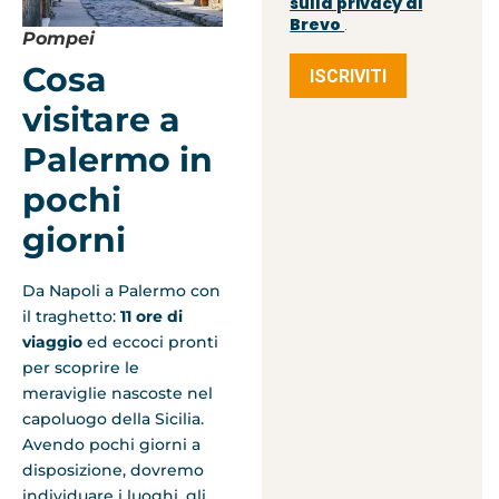
sulla privacy di
Brevo
.
Pompei
Cosa
ISCRIVITI
visitare a
Palermo in
pochi
giorni
Da Napoli a Palermo con
il traghetto:
11 ore di
viaggio
ed eccoci pronti
per scoprire le
meraviglie nascoste nel
capoluogo della Sicilia.
Avendo pochi giorni a
disposizione, dovremo
individuare i luoghi, gli