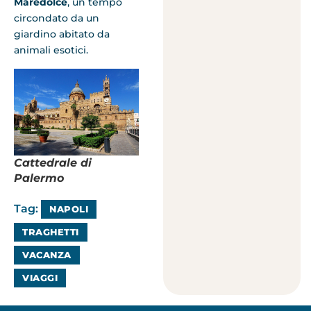
Maredolce
, un tempo
circondato da un
giardino abitato da
animali esotici.
Cattedrale di
Palermo
Tag:
NAPOLI
TRAGHETTI
VACANZA
VIAGGI