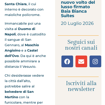
nuovo volto del
Santa Chiara
, il cui
lusso firmato
interno è decorato con
Baia Bianca
maioliche policrome.
Suites
20 Luglio 2026
Immancabile poi una
visita al
Duomo di
Napoli
, dove è custodito
il sangue di San
Seguici sui
Gennaro, al
Maschio
nostri canali
Angioino
e a
Castel
dell’Ovo
. Da qui è anche
possibile ammirare a
distanza il Vesuvio.
Chi desiderasse vedere
la città dall’alto,
Iscriviti alla
potrebbe salire al
newsletter
belvedere di San
Martino
con la
funicolare, mentre per